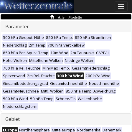
Toggle
naviga
Alle Modelle
Parameter
500 hPa Geopot. Höhe
850 hPa Temp.
850 hPa Stromlinien
Niederschlag
2m Temp
700 hPa Vertikalbew
850 hPa Pot. Äquiv. Temp
10m Wind
2m Taupunkt
CAPE/LI
Hohe Wolken
Mittelhohe Wolken
Niedrige Wolken
700 hPa Rel. Feuchte
Min/Max Temp.
Gesamtniederschlag
Spitzenwind
2m Rel. feuchte
300 hPa Wind
200 hPa Wind
Gesamtbedeckungsgrad
Gesamtschneehöhe
Neuschneehöhe
Gesamt-Neuschnee
Mittl. Wolken
850 hPa Temp. Abweichung
500 hPa Wind
50 hPa Temp
Schnee/Eis
Wellenhoehe
Niederschlagsform
Gebiet
Europa
Nordhemisphäre
Mitteleuropa
Nordamerika
Dänemark