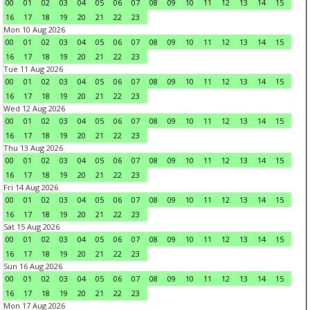
00
01
02
03
04
05
06
07
08
09
10
11
12
13
14
15
16
17
18
19
20
21
22
23
Mon 10 Aug 2026
00
01
02
03
04
05
06
07
08
09
10
11
12
13
14
15
16
17
18
19
20
21
22
23
Tue 11 Aug 2026
00
01
02
03
04
05
06
07
08
09
10
11
12
13
14
15
16
17
18
19
20
21
22
23
Wed 12 Aug 2026
00
01
02
03
04
05
06
07
08
09
10
11
12
13
14
15
16
17
18
19
20
21
22
23
Thu 13 Aug 2026
00
01
02
03
04
05
06
07
08
09
10
11
12
13
14
15
16
17
18
19
20
21
22
23
Fri 14 Aug 2026
00
01
02
03
04
05
06
07
08
09
10
11
12
13
14
15
16
17
18
19
20
21
22
23
Sat 15 Aug 2026
00
01
02
03
04
05
06
07
08
09
10
11
12
13
14
15
16
17
18
19
20
21
22
23
Sun 16 Aug 2026
00
01
02
03
04
05
06
07
08
09
10
11
12
13
14
15
16
17
18
19
20
21
22
23
Mon 17 Aug 2026