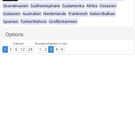
Skandinavien
Südhemisphäre
Südamerika
Afrika
Ostasien
Südasien
Australien
Niederlande
Frankreich
Italien/Balkan
Spanien
Türkei/Nahost
Großbritannien
Options
Intervall
Number of panels in row
1
3
6
12
24
1
2
3
4
6