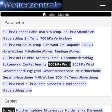
Toggle
naviga
Alle Modelle
Parameter
500 hPa Geopot. Höhe
850 hPa Temp.
850 hPa Stromlinien
Niederschlag
2m Temp
700 hPa Vertikalbew
850 hPa Pot. Äquiv. Temp
10m Wind
2m Taupunkt
CAPE/LI
Hohe Wolken
Mittelhohe Wolken
Niedrige Wolken
700 hPa Rel. Feuchte
Min/Max Temp.
Gesamtniederschlag
Spitzenwind
2m Rel. feuchte
300 hPa Wind
200 hPa Wind
Gesamtbedeckungsgrad
Gesamtschneehöhe
Neuschneehöhe
Gesamt-Neuschnee
Mittl. Wolken
850 hPa Temp. Abweichung
500 hPa Wind
50 hPa Temp
Schnee/Eis
Wellenhoehe
Niederschlagsform
Gebiet
Europa
Nordhemisphäre
Mitteleuropa
Nordamerika
Dänemark