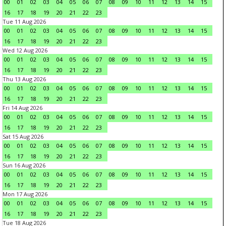
00
01
02
03
04
05
06
07
08
09
10
11
12
13
14
15
16
17
18
19
20
21
22
23
Tue 11 Aug 2026
00
01
02
03
04
05
06
07
08
09
10
11
12
13
14
15
16
17
18
19
20
21
22
23
Wed 12 Aug 2026
00
01
02
03
04
05
06
07
08
09
10
11
12
13
14
15
16
17
18
19
20
21
22
23
Thu 13 Aug 2026
00
01
02
03
04
05
06
07
08
09
10
11
12
13
14
15
16
17
18
19
20
21
22
23
Fri 14 Aug 2026
00
01
02
03
04
05
06
07
08
09
10
11
12
13
14
15
16
17
18
19
20
21
22
23
Sat 15 Aug 2026
00
01
02
03
04
05
06
07
08
09
10
11
12
13
14
15
16
17
18
19
20
21
22
23
Sun 16 Aug 2026
00
01
02
03
04
05
06
07
08
09
10
11
12
13
14
15
16
17
18
19
20
21
22
23
Mon 17 Aug 2026
00
01
02
03
04
05
06
07
08
09
10
11
12
13
14
15
16
17
18
19
20
21
22
23
Tue 18 Aug 2026