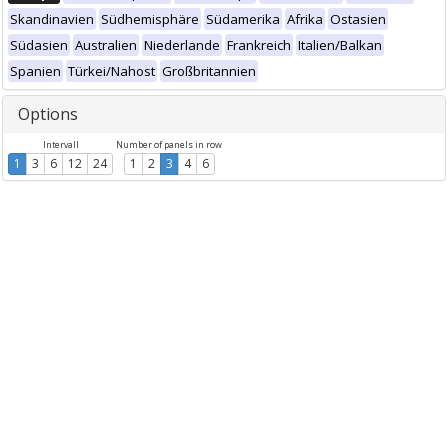
Skandinavien
Südhemisphäre
Südamerika
Afrika
Ostasien
Südasien
Australien
Niederlande
Frankreich
Italien/Balkan
Spanien
Türkei/Nahost
Großbritannien
Options
Intervall
Number of panels in row
1
3
6
12
24
1
2
3
4
6