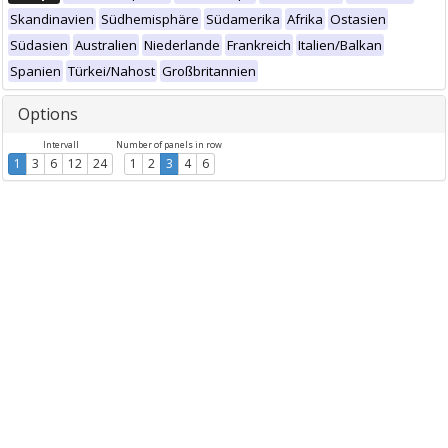
Skandinavien
Südhemisphäre
Südamerika
Afrika
Ostasien
Südasien
Australien
Niederlande
Frankreich
Italien/Balkan
Spanien
Türkei/Nahost
Großbritannien
Options
Intervall
Number of panels in row
1
3
6
12
24
1
2
3
4
6