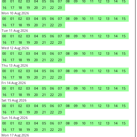
00
01
02
03
04
05
06
07
08
09
10
11
12
13
14
15
16
17
18
19
20
21
22
23
Mon 10 Aug 2026
00
01
02
03
04
05
06
07
08
09
10
11
12
13
14
15
16
17
18
19
20
21
22
23
Tue 11 Aug 2026
00
01
02
03
04
05
06
07
08
09
10
11
12
13
14
15
16
17
18
19
20
21
22
23
Wed 12 Aug 2026
00
01
02
03
04
05
06
07
08
09
10
11
12
13
14
15
16
17
18
19
20
21
22
23
Thu 13 Aug 2026
00
01
02
03
04
05
06
07
08
09
10
11
12
13
14
15
16
17
18
19
20
21
22
23
Fri 14 Aug 2026
00
01
02
03
04
05
06
07
08
09
10
11
12
13
14
15
16
17
18
19
20
21
22
23
Sat 15 Aug 2026
00
01
02
03
04
05
06
07
08
09
10
11
12
13
14
15
16
17
18
19
20
21
22
23
Sun 16 Aug 2026
00
01
02
03
04
05
06
07
08
09
10
11
12
13
14
15
16
17
18
19
20
21
22
23
Mon 17 Aug 2026