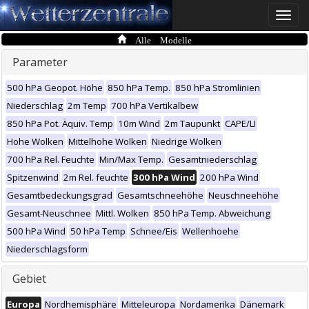
Toggle
naviga
Alle Modelle
Parameter
500 hPa Geopot. Höhe
850 hPa Temp.
850 hPa Stromlinien
Niederschlag
2m Temp
700 hPa Vertikalbew
850 hPa Pot. Äquiv. Temp
10m Wind
2m Taupunkt
CAPE/LI
Hohe Wolken
Mittelhohe Wolken
Niedrige Wolken
700 hPa Rel. Feuchte
Min/Max Temp.
Gesamtniederschlag
Spitzenwind
2m Rel. feuchte
300 hPa Wind
200 hPa Wind
Gesamtbedeckungsgrad
Gesamtschneehöhe
Neuschneehöhe
Gesamt-Neuschnee
Mittl. Wolken
850 hPa Temp. Abweichung
500 hPa Wind
50 hPa Temp
Schnee/Eis
Wellenhoehe
Niederschlagsform
Gebiet
Europa
Nordhemisphäre
Mitteleuropa
Nordamerika
Dänemark