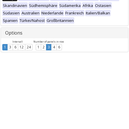
Skandinavien
Südhemisphäre
Südamerika
Afrika
Ostasien
Südasien
Australien
Niederlande
Frankreich
Italien/Balkan
Spanien
Türkei/Nahost
Großbritannien
Options
Intervall
Number of panels in row
1
3
6
12
24
1
2
3
4
6