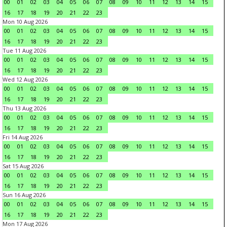
00
01
02
03
04
05
06
07
08
09
10
11
12
13
14
15
16
17
18
19
20
21
22
23
Mon 10 Aug 2026
00
01
02
03
04
05
06
07
08
09
10
11
12
13
14
15
16
17
18
19
20
21
22
23
Tue 11 Aug 2026
00
01
02
03
04
05
06
07
08
09
10
11
12
13
14
15
16
17
18
19
20
21
22
23
Wed 12 Aug 2026
00
01
02
03
04
05
06
07
08
09
10
11
12
13
14
15
16
17
18
19
20
21
22
23
Thu 13 Aug 2026
00
01
02
03
04
05
06
07
08
09
10
11
12
13
14
15
16
17
18
19
20
21
22
23
Fri 14 Aug 2026
00
01
02
03
04
05
06
07
08
09
10
11
12
13
14
15
16
17
18
19
20
21
22
23
Sat 15 Aug 2026
00
01
02
03
04
05
06
07
08
09
10
11
12
13
14
15
16
17
18
19
20
21
22
23
Sun 16 Aug 2026
00
01
02
03
04
05
06
07
08
09
10
11
12
13
14
15
16
17
18
19
20
21
22
23
Mon 17 Aug 2026