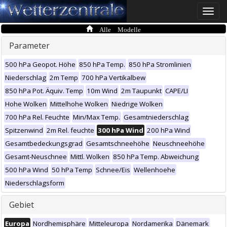
Toggle
naviga
Alle Modelle
Parameter
500 hPa Geopot. Höhe
850 hPa Temp.
850 hPa Stromlinien
Niederschlag
2m Temp
700 hPa Vertikalbew
850 hPa Pot. Äquiv. Temp
10m Wind
2m Taupunkt
CAPE/LI
Hohe Wolken
Mittelhohe Wolken
Niedrige Wolken
700 hPa Rel. Feuchte
Min/Max Temp.
Gesamtniederschlag
Spitzenwind
2m Rel. feuchte
300 hPa Wind
200 hPa Wind
Gesamtbedeckungsgrad
Gesamtschneehöhe
Neuschneehöhe
Gesamt-Neuschnee
Mittl. Wolken
850 hPa Temp. Abweichung
500 hPa Wind
50 hPa Temp
Schnee/Eis
Wellenhoehe
Niederschlagsform
Gebiet
Europa
Nordhemisphäre
Mitteleuropa
Nordamerika
Dänemark