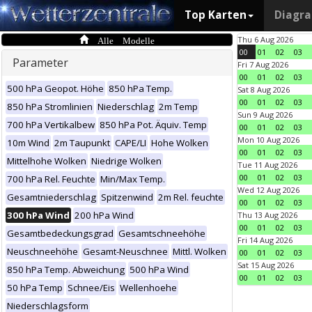
Top Karten
Diagr
Alle Modelle
Thu 6 Aug 2026
00
01
02
03
Parameter
Fri 7 Aug 2026
00
01
02
03
500 hPa Geopot. Höhe
850 hPa Temp.
Sat 8 Aug 2026
00
01
02
03
850 hPa Stromlinien
Niederschlag
2m Temp
Sun 9 Aug 2026
700 hPa Vertikalbew
850 hPa Pot. Äquiv. Temp
00
01
02
03
Mon 10 Aug 2026
10m Wind
2m Taupunkt
CAPE/LI
Hohe Wolken
00
01
02
03
Mittelhohe Wolken
Niedrige Wolken
Tue 11 Aug 2026
00
01
02
03
700 hPa Rel. Feuchte
Min/Max Temp.
Wed 12 Aug 2026
Gesamtniederschlag
Spitzenwind
2m Rel. feuchte
00
01
02
03
300 hPa Wind
200 hPa Wind
Thu 13 Aug 2026
00
01
02
03
Gesamtbedeckungsgrad
Gesamtschneehöhe
Fri 14 Aug 2026
Neuschneehöhe
Gesamt-Neuschnee
Mittl. Wolken
00
01
02
03
Sat 15 Aug 2026
850 hPa Temp. Abweichung
500 hPa Wind
00
01
02
03
50 hPa Temp
Schnee/Eis
Wellenhoehe
Niederschlagsform