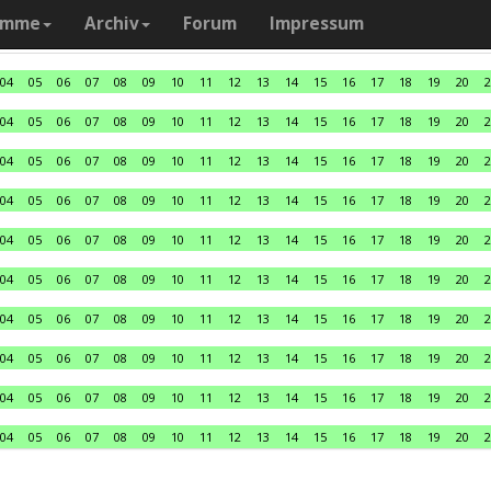
amme
Archiv
Forum
Impressum
04
05
06
07
08
09
10
11
12
13
14
15
16
17
18
19
20
2
04
05
06
07
08
09
10
11
12
13
14
15
16
17
18
19
20
2
04
05
06
07
08
09
10
11
12
13
14
15
16
17
18
19
20
2
04
05
06
07
08
09
10
11
12
13
14
15
16
17
18
19
20
2
04
05
06
07
08
09
10
11
12
13
14
15
16
17
18
19
20
2
04
05
06
07
08
09
10
11
12
13
14
15
16
17
18
19
20
2
04
05
06
07
08
09
10
11
12
13
14
15
16
17
18
19
20
2
04
05
06
07
08
09
10
11
12
13
14
15
16
17
18
19
20
2
04
05
06
07
08
09
10
11
12
13
14
15
16
17
18
19
20
2
04
05
06
07
08
09
10
11
12
13
14
15
16
17
18
19
20
2