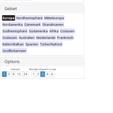
Gebiet
Europa
Nordhemisphäre
Mitteleuropa
Nordamerika
Dänemark
Skandinavien
Südhemisphäre
Südamerika
Afrika
Ostasien
Südasien
Australien
Niederlande
Frankreich
Italien/Balkan
Spanien
Türkei/Nahost
Großbritannien
Options
Intervall
Number of panels in row
1
3
6
12
24
1
2
3
4
6