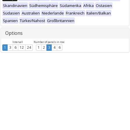
Skandinavien
Südhemisphäre
Südamerika
Afrika
Ostasien
Südasien
Australien
Niederlande
Frankreich
Italien/Balkan
Spanien
Türkei/Nahost
Großbritannien
Options
Intervall
Number of panels in row
1
3
6
12
24
1
2
3
4
6