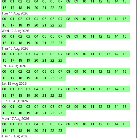
00
01
02
03
04
05
06
07
08
09
10
11
12
13
14
15
16
17
18
19
20
21
22
23
Tue 11 Aug 2026
00
01
02
03
04
05
06
07
08
09
10
11
12
13
14
15
16
17
18
19
20
21
22
23
Wed 12 Aug 2026
00
01
02
03
04
05
06
07
08
09
10
11
12
13
14
15
16
17
18
19
20
21
22
23
Thu 13 Aug 2026
00
01
02
03
04
05
06
07
08
09
10
11
12
13
14
15
16
17
18
19
20
21
22
23
Fri 14 Aug 2026
00
01
02
03
04
05
06
07
08
09
10
11
12
13
14
15
16
17
18
19
20
21
22
23
Sat 15 Aug 2026
00
01
02
03
04
05
06
07
08
09
10
11
12
13
14
15
16
17
18
19
20
21
22
23
Sun 16 Aug 2026
00
01
02
03
04
05
06
07
08
09
10
11
12
13
14
15
16
17
18
19
20
21
22
23
Mon 17 Aug 2026
00
01
02
03
04
05
06
07
08
09
10
11
12
13
14
15
16
17
18
19
20
21
22
23
Tue 18 Aug 2026