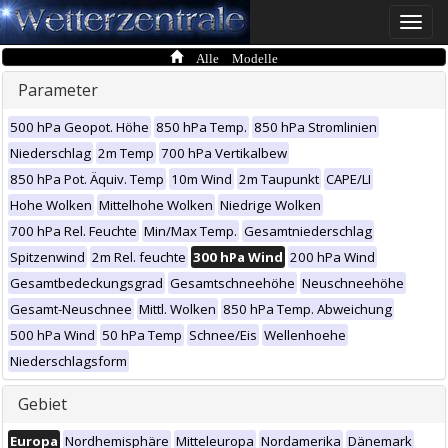
Toggle
naviga
Alle Modelle
Parameter
500 hPa Geopot. Höhe
850 hPa Temp.
850 hPa Stromlinien
Niederschlag
2m Temp
700 hPa Vertikalbew
850 hPa Pot. Äquiv. Temp
10m Wind
2m Taupunkt
CAPE/LI
Hohe Wolken
Mittelhohe Wolken
Niedrige Wolken
700 hPa Rel. Feuchte
Min/Max Temp.
Gesamtniederschlag
Spitzenwind
2m Rel. feuchte
300 hPa Wind
200 hPa Wind
Gesamtbedeckungsgrad
Gesamtschneehöhe
Neuschneehöhe
Gesamt-Neuschnee
Mittl. Wolken
850 hPa Temp. Abweichung
500 hPa Wind
50 hPa Temp
Schnee/Eis
Wellenhoehe
Niederschlagsform
Gebiet
Europa
Nordhemisphäre
Mitteleuropa
Nordamerika
Dänemark