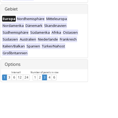
Gebiet
Europa
Nordhemisphäre
Mitteleuropa
Nordamerika
Dänemark
Skandinavien
Südhemisphäre
Südamerika
Afrika
Ostasien
Südasien
Australien
Niederlande
Frankreich
Italien/Balkan
Spanien
Türkei/Nahost
Großbritannien
Options
Intervall
Number of panels in row
1
3
6
12
24
1
2
3
4
6