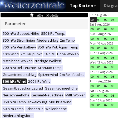
Top Karten
Diagr
Alle Modelle
Fri 7 Aug 2026
00
01
02
03
Parameter
Sat 8 Aug 2026
00
01
02
03
500 hPa Geopot. Höhe
850 hPa Temp.
Sun 9 Aug 2026
00
01
02
03
850 hPa Stromlinien
Niederschlag
2m Temp
Mon 10 Aug 2026
700 hPa Vertikalbew
850 hPa Pot. Äquiv. Temp
00
01
02
03
Tue 11 Aug 2026
10m Wind
2m Taupunkt
CAPE/LI
Hohe Wolken
00
01
02
03
Mittelhohe Wolken
Niedrige Wolken
Wed 12 Aug 2026
00
01
02
03
700 hPa Rel. Feuchte
Min/Max Temp.
Thu 13 Aug 2026
Gesamtniederschlag
Spitzenwind
2m Rel. feuchte
00
01
02
03
300 hPa Wind
200 hPa Wind
Fri 14 Aug 2026
00
01
02
03
Gesamtbedeckungsgrad
Gesamtschneehöhe
Sat 15 Aug 2026
Neuschneehöhe
Gesamt-Neuschnee
Mittl. Wolken
00
01
02
03
Sun 16 Aug 2026
850 hPa Temp. Abweichung
500 hPa Wind
00
01
02
03
50 hPa Temp
Schnee/Eis
Wellenhoehe
Niederschlagsform