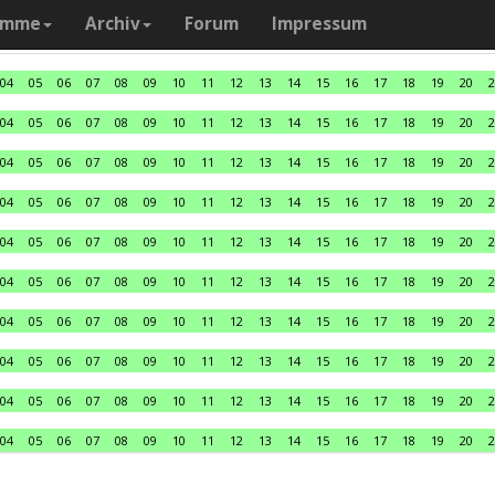
amme
Archiv
Forum
Impressum
04
05
06
07
08
09
10
11
12
13
14
15
16
17
18
19
20
2
04
05
06
07
08
09
10
11
12
13
14
15
16
17
18
19
20
2
04
05
06
07
08
09
10
11
12
13
14
15
16
17
18
19
20
2
04
05
06
07
08
09
10
11
12
13
14
15
16
17
18
19
20
2
04
05
06
07
08
09
10
11
12
13
14
15
16
17
18
19
20
2
04
05
06
07
08
09
10
11
12
13
14
15
16
17
18
19
20
2
04
05
06
07
08
09
10
11
12
13
14
15
16
17
18
19
20
2
04
05
06
07
08
09
10
11
12
13
14
15
16
17
18
19
20
2
04
05
06
07
08
09
10
11
12
13
14
15
16
17
18
19
20
2
04
05
06
07
08
09
10
11
12
13
14
15
16
17
18
19
20
2