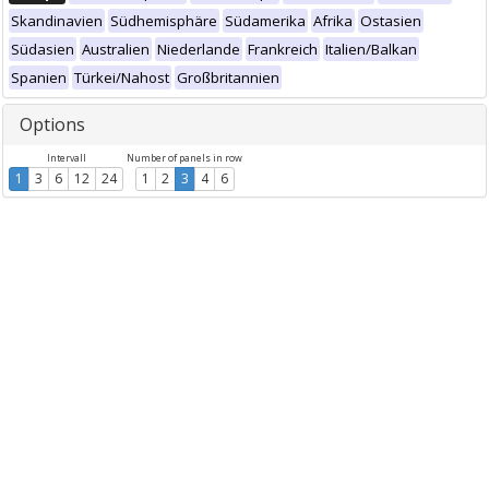
Skandinavien
Südhemisphäre
Südamerika
Afrika
Ostasien
Südasien
Australien
Niederlande
Frankreich
Italien/Balkan
Spanien
Türkei/Nahost
Großbritannien
Options
Intervall
Number of panels in row
1
3
6
12
24
1
2
3
4
6