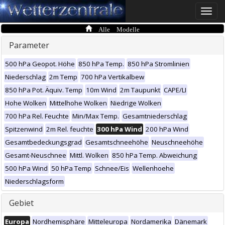
Toggle
naviga
Alle Modelle
Parameter
500 hPa Geopot. Höhe
850 hPa Temp.
850 hPa Stromlinien
Niederschlag
2m Temp
700 hPa Vertikalbew
850 hPa Pot. Äquiv. Temp
10m Wind
2m Taupunkt
CAPE/LI
Hohe Wolken
Mittelhohe Wolken
Niedrige Wolken
700 hPa Rel. Feuchte
Min/Max Temp.
Gesamtniederschlag
Spitzenwind
2m Rel. feuchte
300 hPa Wind
200 hPa Wind
Gesamtbedeckungsgrad
Gesamtschneehöhe
Neuschneehöhe
Gesamt-Neuschnee
Mittl. Wolken
850 hPa Temp. Abweichung
500 hPa Wind
50 hPa Temp
Schnee/Eis
Wellenhoehe
Niederschlagsform
Gebiet
Europa
Nordhemisphäre
Mitteleuropa
Nordamerika
Dänemark