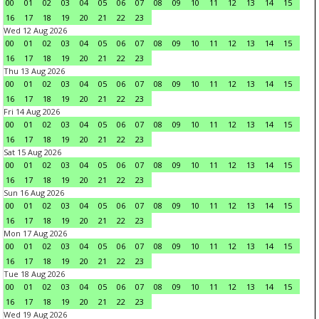
00
01
02
03
04
05
06
07
08
09
10
11
12
13
14
15
16
17
18
19
20
21
22
23
Wed 12 Aug 2026
00
01
02
03
04
05
06
07
08
09
10
11
12
13
14
15
16
17
18
19
20
21
22
23
Thu 13 Aug 2026
00
01
02
03
04
05
06
07
08
09
10
11
12
13
14
15
16
17
18
19
20
21
22
23
Fri 14 Aug 2026
00
01
02
03
04
05
06
07
08
09
10
11
12
13
14
15
16
17
18
19
20
21
22
23
Sat 15 Aug 2026
00
01
02
03
04
05
06
07
08
09
10
11
12
13
14
15
16
17
18
19
20
21
22
23
Sun 16 Aug 2026
00
01
02
03
04
05
06
07
08
09
10
11
12
13
14
15
16
17
18
19
20
21
22
23
Mon 17 Aug 2026
00
01
02
03
04
05
06
07
08
09
10
11
12
13
14
15
16
17
18
19
20
21
22
23
Tue 18 Aug 2026
00
01
02
03
04
05
06
07
08
09
10
11
12
13
14
15
16
17
18
19
20
21
22
23
Wed 19 Aug 2026