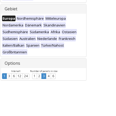
Gebiet
Europa
Nordhemisphäre
Mitteleuropa
Nordamerika
Dänemark
Skandinavien
Südhemisphäre
Südamerika
Afrika
Ostasien
Südasien
Australien
Niederlande
Frankreich
Italien/Balkan
Spanien
Türkei/Nahost
Großbritannien
Options
Intervall
Number of panels in row
1
3
6
12
24
1
2
3
4
6