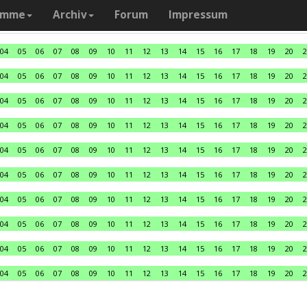
amme
Archiv
Forum
Impressum
04
05
06
07
08
09
10
11
12
13
14
15
16
17
18
19
20
2
04
05
06
07
08
09
10
11
12
13
14
15
16
17
18
19
20
2
04
05
06
07
08
09
10
11
12
13
14
15
16
17
18
19
20
2
04
05
06
07
08
09
10
11
12
13
14
15
16
17
18
19
20
2
04
05
06
07
08
09
10
11
12
13
14
15
16
17
18
19
20
2
04
05
06
07
08
09
10
11
12
13
14
15
16
17
18
19
20
2
04
05
06
07
08
09
10
11
12
13
14
15
16
17
18
19
20
2
04
05
06
07
08
09
10
11
12
13
14
15
16
17
18
19
20
2
04
05
06
07
08
09
10
11
12
13
14
15
16
17
18
19
20
2
04
05
06
07
08
09
10
11
12
13
14
15
16
17
18
19
20
2