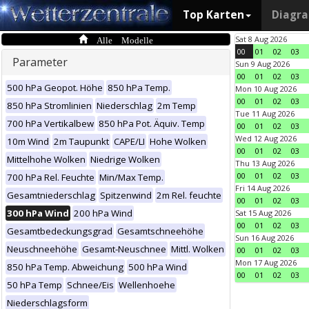
Top Karten
Diagr
Alle Modelle
Sat 8 Aug 2026
00
01
02
03
Parameter
Sun 9 Aug 2026
00
01
02
03
500 hPa Geopot. Höhe
850 hPa Temp.
Mon 10 Aug 2026
00
01
02
03
850 hPa Stromlinien
Niederschlag
2m Temp
Tue 11 Aug 2026
700 hPa Vertikalbew
850 hPa Pot. Äquiv. Temp
00
01
02
03
Wed 12 Aug 2026
10m Wind
2m Taupunkt
CAPE/LI
Hohe Wolken
00
01
02
03
Mittelhohe Wolken
Niedrige Wolken
Thu 13 Aug 2026
00
01
02
03
700 hPa Rel. Feuchte
Min/Max Temp.
Fri 14 Aug 2026
Gesamtniederschlag
Spitzenwind
2m Rel. feuchte
00
01
02
03
300 hPa Wind
200 hPa Wind
Sat 15 Aug 2026
00
01
02
03
Gesamtbedeckungsgrad
Gesamtschneehöhe
Sun 16 Aug 2026
Neuschneehöhe
Gesamt-Neuschnee
Mittl. Wolken
00
01
02
03
Mon 17 Aug 2026
850 hPa Temp. Abweichung
500 hPa Wind
00
01
02
03
50 hPa Temp
Schnee/Eis
Wellenhoehe
Niederschlagsform