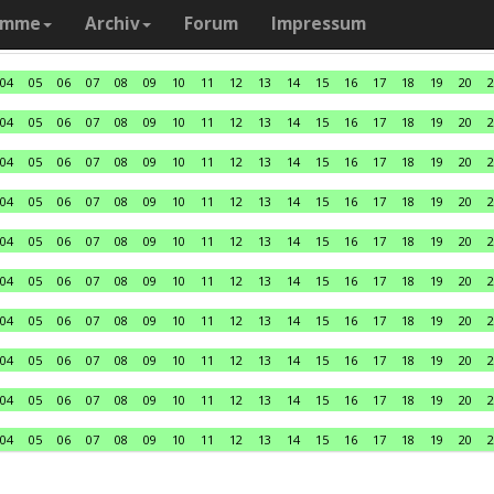
amme
Archiv
Forum
Impressum
04
05
06
07
08
09
10
11
12
13
14
15
16
17
18
19
20
2
04
05
06
07
08
09
10
11
12
13
14
15
16
17
18
19
20
2
04
05
06
07
08
09
10
11
12
13
14
15
16
17
18
19
20
2
04
05
06
07
08
09
10
11
12
13
14
15
16
17
18
19
20
2
04
05
06
07
08
09
10
11
12
13
14
15
16
17
18
19
20
2
04
05
06
07
08
09
10
11
12
13
14
15
16
17
18
19
20
2
04
05
06
07
08
09
10
11
12
13
14
15
16
17
18
19
20
2
04
05
06
07
08
09
10
11
12
13
14
15
16
17
18
19
20
2
04
05
06
07
08
09
10
11
12
13
14
15
16
17
18
19
20
2
04
05
06
07
08
09
10
11
12
13
14
15
16
17
18
19
20
2