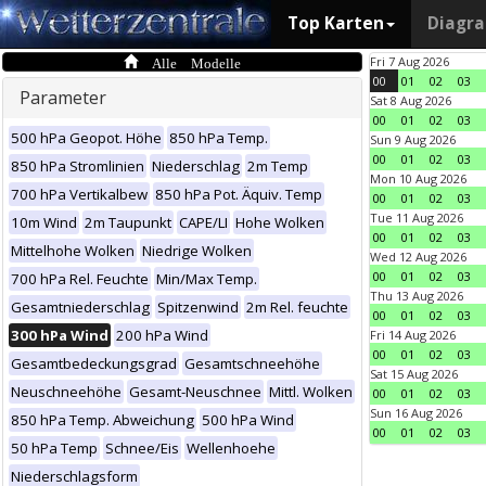
Top Karten
Diagr
Alle Modelle
Fri 7 Aug 2026
00
01
02
03
Parameter
Sat 8 Aug 2026
00
01
02
03
500 hPa Geopot. Höhe
850 hPa Temp.
Sun 9 Aug 2026
00
01
02
03
850 hPa Stromlinien
Niederschlag
2m Temp
Mon 10 Aug 2026
700 hPa Vertikalbew
850 hPa Pot. Äquiv. Temp
00
01
02
03
Tue 11 Aug 2026
10m Wind
2m Taupunkt
CAPE/LI
Hohe Wolken
00
01
02
03
Mittelhohe Wolken
Niedrige Wolken
Wed 12 Aug 2026
00
01
02
03
700 hPa Rel. Feuchte
Min/Max Temp.
Thu 13 Aug 2026
Gesamtniederschlag
Spitzenwind
2m Rel. feuchte
00
01
02
03
300 hPa Wind
200 hPa Wind
Fri 14 Aug 2026
00
01
02
03
Gesamtbedeckungsgrad
Gesamtschneehöhe
Sat 15 Aug 2026
Neuschneehöhe
Gesamt-Neuschnee
Mittl. Wolken
00
01
02
03
Sun 16 Aug 2026
850 hPa Temp. Abweichung
500 hPa Wind
00
01
02
03
50 hPa Temp
Schnee/Eis
Wellenhoehe
Niederschlagsform