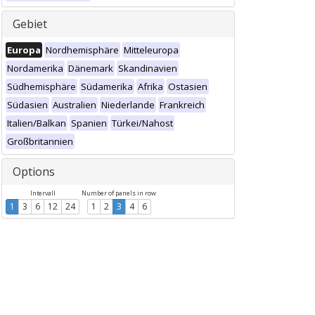
Gebiet
Europa
Nordhemisphäre
Mitteleuropa
Nordamerika
Dänemark
Skandinavien
Südhemisphäre
Südamerika
Afrika
Ostasien
Südasien
Australien
Niederlande
Frankreich
Italien/Balkan
Spanien
Türkei/Nahost
Großbritannien
Options
Intervall
Number of panels in row
1
3
6
12
24
1
2
3
4
6