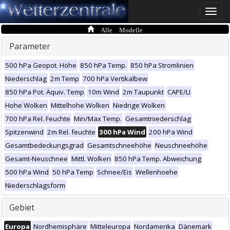
Toggle
naviga
Alle Modelle
Parameter
500 hPa Geopot. Höhe
850 hPa Temp.
850 hPa Stromlinien
Niederschlag
2m Temp
700 hPa Vertikalbew
850 hPa Pot. Äquiv. Temp
10m Wind
2m Taupunkt
CAPE/LI
Hohe Wolken
Mittelhohe Wolken
Niedrige Wolken
700 hPa Rel. Feuchte
Min/Max Temp.
Gesamtniederschlag
Spitzenwind
2m Rel. feuchte
300 hPa Wind
200 hPa Wind
Gesamtbedeckungsgrad
Gesamtschneehöhe
Neuschneehöhe
Gesamt-Neuschnee
Mittl. Wolken
850 hPa Temp. Abweichung
500 hPa Wind
50 hPa Temp
Schnee/Eis
Wellenhoehe
Niederschlagsform
Gebiet
Europa
Nordhemisphäre
Mitteleuropa
Nordamerika
Dänemark