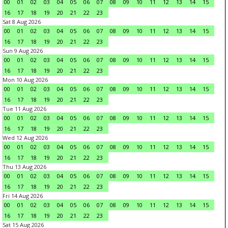
00
01
02
03
04
05
06
07
08
09
10
11
12
13
14
15
16
17
18
19
20
21
22
23
Sat 8 Aug 2026
00
01
02
03
04
05
06
07
08
09
10
11
12
13
14
15
16
17
18
19
20
21
22
23
Sun 9 Aug 2026
00
01
02
03
04
05
06
07
08
09
10
11
12
13
14
15
16
17
18
19
20
21
22
23
Mon 10 Aug 2026
00
01
02
03
04
05
06
07
08
09
10
11
12
13
14
15
16
17
18
19
20
21
22
23
Tue 11 Aug 2026
00
01
02
03
04
05
06
07
08
09
10
11
12
13
14
15
16
17
18
19
20
21
22
23
Wed 12 Aug 2026
00
01
02
03
04
05
06
07
08
09
10
11
12
13
14
15
16
17
18
19
20
21
22
23
Thu 13 Aug 2026
00
01
02
03
04
05
06
07
08
09
10
11
12
13
14
15
16
17
18
19
20
21
22
23
Fri 14 Aug 2026
00
01
02
03
04
05
06
07
08
09
10
11
12
13
14
15
16
17
18
19
20
21
22
23
Sat 15 Aug 2026