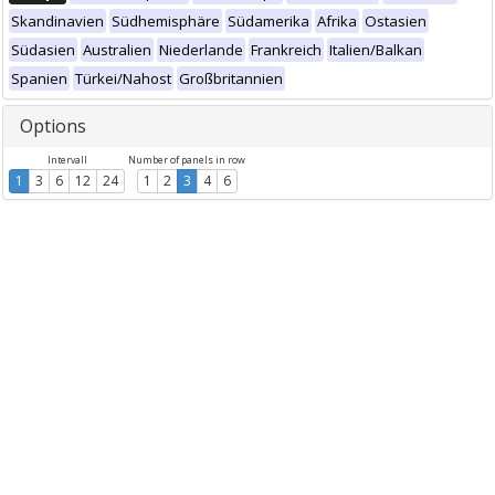
Skandinavien
Südhemisphäre
Südamerika
Afrika
Ostasien
Südasien
Australien
Niederlande
Frankreich
Italien/Balkan
Spanien
Türkei/Nahost
Großbritannien
Options
Intervall
Number of panels in row
1
3
6
12
24
1
2
3
4
6