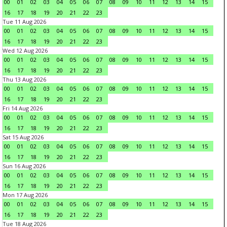
00
01
02
03
04
05
06
07
08
09
10
11
12
13
14
15
16
17
18
19
20
21
22
23
Tue 11 Aug 2026
00
01
02
03
04
05
06
07
08
09
10
11
12
13
14
15
16
17
18
19
20
21
22
23
Wed 12 Aug 2026
00
01
02
03
04
05
06
07
08
09
10
11
12
13
14
15
16
17
18
19
20
21
22
23
Thu 13 Aug 2026
00
01
02
03
04
05
06
07
08
09
10
11
12
13
14
15
16
17
18
19
20
21
22
23
Fri 14 Aug 2026
00
01
02
03
04
05
06
07
08
09
10
11
12
13
14
15
16
17
18
19
20
21
22
23
Sat 15 Aug 2026
00
01
02
03
04
05
06
07
08
09
10
11
12
13
14
15
16
17
18
19
20
21
22
23
Sun 16 Aug 2026
00
01
02
03
04
05
06
07
08
09
10
11
12
13
14
15
16
17
18
19
20
21
22
23
Mon 17 Aug 2026
00
01
02
03
04
05
06
07
08
09
10
11
12
13
14
15
16
17
18
19
20
21
22
23
Tue 18 Aug 2026