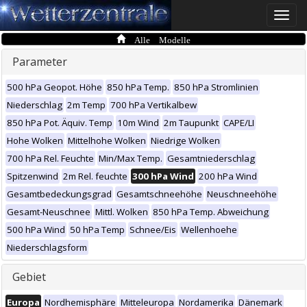
Toggle
naviga
Alle Modelle
Parameter
500 hPa Geopot. Höhe
850 hPa Temp.
850 hPa Stromlinien
Niederschlag
2m Temp
700 hPa Vertikalbew
850 hPa Pot. Äquiv. Temp
10m Wind
2m Taupunkt
CAPE/LI
Hohe Wolken
Mittelhohe Wolken
Niedrige Wolken
700 hPa Rel. Feuchte
Min/Max Temp.
Gesamtniederschlag
Spitzenwind
2m Rel. feuchte
300 hPa Wind
200 hPa Wind
Gesamtbedeckungsgrad
Gesamtschneehöhe
Neuschneehöhe
Gesamt-Neuschnee
Mittl. Wolken
850 hPa Temp. Abweichung
500 hPa Wind
50 hPa Temp
Schnee/Eis
Wellenhoehe
Niederschlagsform
Gebiet
Europa
Nordhemisphäre
Mitteleuropa
Nordamerika
Dänemark