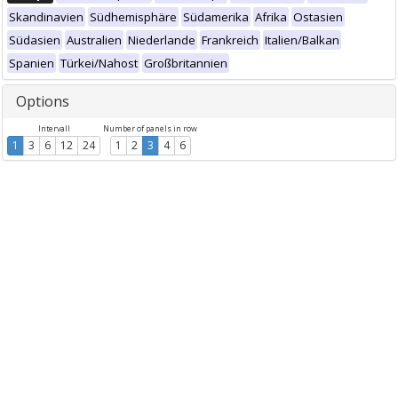
Skandinavien
Südhemisphäre
Südamerika
Afrika
Ostasien
Südasien
Australien
Niederlande
Frankreich
Italien/Balkan
Spanien
Türkei/Nahost
Großbritannien
Options
Intervall
Number of panels in row
1
3
6
12
24
1
2
3
4
6