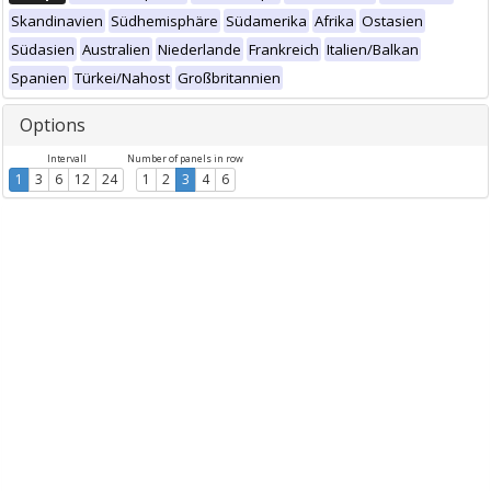
Skandinavien
Südhemisphäre
Südamerika
Afrika
Ostasien
Südasien
Australien
Niederlande
Frankreich
Italien/Balkan
Spanien
Türkei/Nahost
Großbritannien
Options
Intervall
Number of panels in row
1
3
6
12
24
1
2
3
4
6