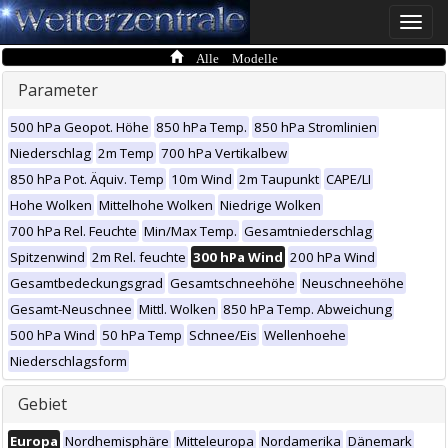
Toggle
naviga
Alle Modelle
Parameter
500 hPa Geopot. Höhe
850 hPa Temp.
850 hPa Stromlinien
Niederschlag
2m Temp
700 hPa Vertikalbew
850 hPa Pot. Äquiv. Temp
10m Wind
2m Taupunkt
CAPE/LI
Hohe Wolken
Mittelhohe Wolken
Niedrige Wolken
700 hPa Rel. Feuchte
Min/Max Temp.
Gesamtniederschlag
Spitzenwind
2m Rel. feuchte
300 hPa Wind
200 hPa Wind
Gesamtbedeckungsgrad
Gesamtschneehöhe
Neuschneehöhe
Gesamt-Neuschnee
Mittl. Wolken
850 hPa Temp. Abweichung
500 hPa Wind
50 hPa Temp
Schnee/Eis
Wellenhoehe
Niederschlagsform
Gebiet
Europa
Nordhemisphäre
Mitteleuropa
Nordamerika
Dänemark