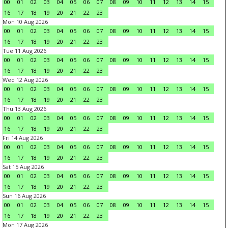
00
01
02
03
04
05
06
07
08
09
10
11
12
13
14
15
16
17
18
19
20
21
22
23
Mon 10 Aug 2026
00
01
02
03
04
05
06
07
08
09
10
11
12
13
14
15
16
17
18
19
20
21
22
23
Tue 11 Aug 2026
00
01
02
03
04
05
06
07
08
09
10
11
12
13
14
15
16
17
18
19
20
21
22
23
Wed 12 Aug 2026
00
01
02
03
04
05
06
07
08
09
10
11
12
13
14
15
16
17
18
19
20
21
22
23
Thu 13 Aug 2026
00
01
02
03
04
05
06
07
08
09
10
11
12
13
14
15
16
17
18
19
20
21
22
23
Fri 14 Aug 2026
00
01
02
03
04
05
06
07
08
09
10
11
12
13
14
15
16
17
18
19
20
21
22
23
Sat 15 Aug 2026
00
01
02
03
04
05
06
07
08
09
10
11
12
13
14
15
16
17
18
19
20
21
22
23
Sun 16 Aug 2026
00
01
02
03
04
05
06
07
08
09
10
11
12
13
14
15
16
17
18
19
20
21
22
23
Mon 17 Aug 2026