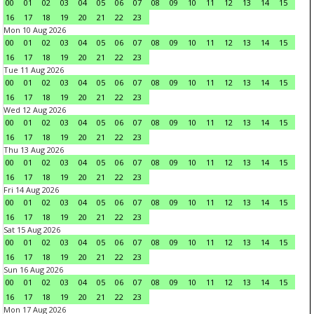
00
01
02
03
04
05
06
07
08
09
10
11
12
13
14
15
16
17
18
19
20
21
22
23
Mon 10 Aug 2026
00
01
02
03
04
05
06
07
08
09
10
11
12
13
14
15
16
17
18
19
20
21
22
23
Tue 11 Aug 2026
00
01
02
03
04
05
06
07
08
09
10
11
12
13
14
15
16
17
18
19
20
21
22
23
Wed 12 Aug 2026
00
01
02
03
04
05
06
07
08
09
10
11
12
13
14
15
16
17
18
19
20
21
22
23
Thu 13 Aug 2026
00
01
02
03
04
05
06
07
08
09
10
11
12
13
14
15
16
17
18
19
20
21
22
23
Fri 14 Aug 2026
00
01
02
03
04
05
06
07
08
09
10
11
12
13
14
15
16
17
18
19
20
21
22
23
Sat 15 Aug 2026
00
01
02
03
04
05
06
07
08
09
10
11
12
13
14
15
16
17
18
19
20
21
22
23
Sun 16 Aug 2026
00
01
02
03
04
05
06
07
08
09
10
11
12
13
14
15
16
17
18
19
20
21
22
23
Mon 17 Aug 2026