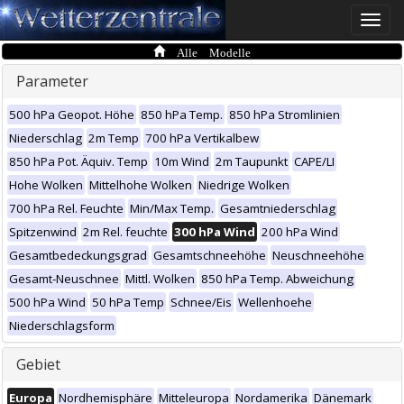
Toggle
naviga
Alle Modelle
Parameter
500 hPa Geopot. Höhe
850 hPa Temp.
850 hPa Stromlinien
Niederschlag
2m Temp
700 hPa Vertikalbew
850 hPa Pot. Äquiv. Temp
10m Wind
2m Taupunkt
CAPE/LI
Hohe Wolken
Mittelhohe Wolken
Niedrige Wolken
700 hPa Rel. Feuchte
Min/Max Temp.
Gesamtniederschlag
Spitzenwind
2m Rel. feuchte
300 hPa Wind
200 hPa Wind
Gesamtbedeckungsgrad
Gesamtschneehöhe
Neuschneehöhe
Gesamt-Neuschnee
Mittl. Wolken
850 hPa Temp. Abweichung
500 hPa Wind
50 hPa Temp
Schnee/Eis
Wellenhoehe
Niederschlagsform
Gebiet
Europa
Nordhemisphäre
Mitteleuropa
Nordamerika
Dänemark