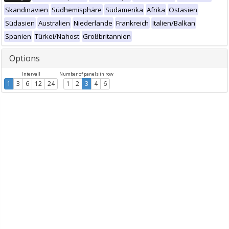
Skandinavien
Südhemisphäre
Südamerika
Afrika
Ostasien
Südasien
Australien
Niederlande
Frankreich
Italien/Balkan
Spanien
Türkei/Nahost
Großbritannien
Options
Intervall
Number of panels in row
1
3
6
12
24
1
2
3
4
6