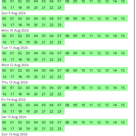
00
01
02
03
04
05
06
07
08
09
10
11
12
13
14
15
16
17
18
19
20
21
22
23
Sun 9 Aug 2026
00
01
02
03
04
05
06
07
08
09
10
11
12
13
14
15
16
17
18
19
20
21
22
23
Mon 10 Aug 2026
00
01
02
03
04
05
06
07
08
09
10
11
12
13
14
15
16
17
18
19
20
21
22
23
Tue 11 Aug 2026
00
01
02
03
04
05
06
07
08
09
10
11
12
13
14
15
16
17
18
19
20
21
22
23
Wed 12 Aug 2026
00
01
02
03
04
05
06
07
08
09
10
11
12
13
14
15
16
17
18
19
20
21
22
23
Thu 13 Aug 2026
00
01
02
03
04
05
06
07
08
09
10
11
12
13
14
15
16
17
18
19
20
21
22
23
Fri 14 Aug 2026
00
01
02
03
04
05
06
07
08
09
10
11
12
13
14
15
16
17
18
19
20
21
22
23
Sat 15 Aug 2026
00
01
02
03
04
05
06
07
08
09
10
11
12
13
14
15
16
17
18
19
20
21
22
23
Sun 16 Aug 2026