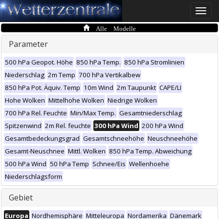
Toggle
naviga
Alle Modelle
Parameter
500 hPa Geopot. Höhe
850 hPa Temp.
850 hPa Stromlinien
Niederschlag
2m Temp
700 hPa Vertikalbew
850 hPa Pot. Äquiv. Temp
10m Wind
2m Taupunkt
CAPE/LI
Hohe Wolken
Mittelhohe Wolken
Niedrige Wolken
700 hPa Rel. Feuchte
Min/Max Temp.
Gesamtniederschlag
Spitzenwind
2m Rel. feuchte
300 hPa Wind
200 hPa Wind
Gesamtbedeckungsgrad
Gesamtschneehöhe
Neuschneehöhe
Gesamt-Neuschnee
Mittl. Wolken
850 hPa Temp. Abweichung
500 hPa Wind
50 hPa Temp
Schnee/Eis
Wellenhoehe
Niederschlagsform
Gebiet
Europa
Nordhemisphäre
Mitteleuropa
Nordamerika
Dänemark