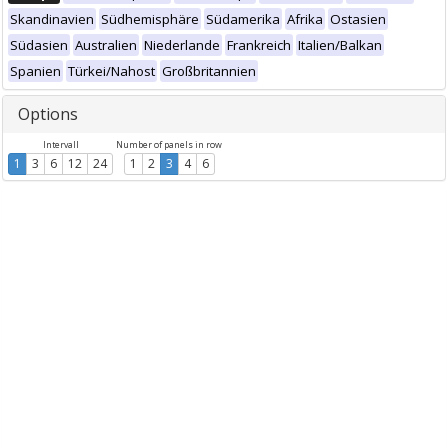
Skandinavien
Südhemisphäre
Südamerika
Afrika
Ostasien
Südasien
Australien
Niederlande
Frankreich
Italien/Balkan
Spanien
Türkei/Nahost
Großbritannien
Options
Intervall
Number of panels in row
1
3
6
12
24
1
2
3
4
6