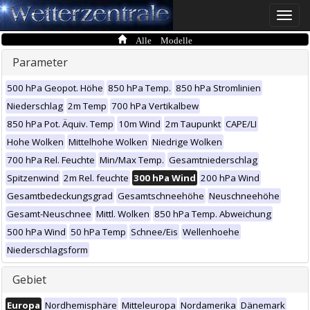
Toggle
naviga
Alle Modelle
Parameter
500 hPa Geopot. Höhe
850 hPa Temp.
850 hPa Stromlinien
Niederschlag
2m Temp
700 hPa Vertikalbew
850 hPa Pot. Äquiv. Temp
10m Wind
2m Taupunkt
CAPE/LI
Hohe Wolken
Mittelhohe Wolken
Niedrige Wolken
700 hPa Rel. Feuchte
Min/Max Temp.
Gesamtniederschlag
Spitzenwind
2m Rel. feuchte
300 hPa Wind
200 hPa Wind
Gesamtbedeckungsgrad
Gesamtschneehöhe
Neuschneehöhe
Gesamt-Neuschnee
Mittl. Wolken
850 hPa Temp. Abweichung
500 hPa Wind
50 hPa Temp
Schnee/Eis
Wellenhoehe
Niederschlagsform
Gebiet
Europa
Nordhemisphäre
Mitteleuropa
Nordamerika
Dänemark