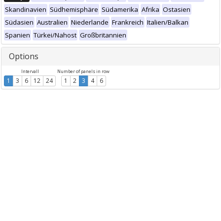
Skandinavien
Südhemisphäre
Südamerika
Afrika
Ostasien
Südasien
Australien
Niederlande
Frankreich
Italien/Balkan
Spanien
Türkei/Nahost
Großbritannien
Options
Intervall
Number of panels in row
1
3
6
12
24
1
2
3
4
6