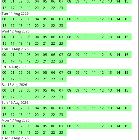
00
01
02
03
04
05
06
07
08
09
10
11
12
13
14
15
16
17
18
19
20
21
22
23
Tue 11 Aug 2026
00
01
02
03
04
05
06
07
08
09
10
11
12
13
14
15
16
17
18
19
20
21
22
23
Wed 12 Aug 2026
00
01
02
03
04
05
06
07
08
09
10
11
12
13
14
15
16
17
18
19
20
21
22
23
Thu 13 Aug 2026
00
01
02
03
04
05
06
07
08
09
10
11
12
13
14
15
16
17
18
19
20
21
22
23
Fri 14 Aug 2026
00
01
02
03
04
05
06
07
08
09
10
11
12
13
14
15
16
17
18
19
20
21
22
23
Sat 15 Aug 2026
00
01
02
03
04
05
06
07
08
09
10
11
12
13
14
15
16
17
18
19
20
21
22
23
Sun 16 Aug 2026
00
01
02
03
04
05
06
07
08
09
10
11
12
13
14
15
16
17
18
19
20
21
22
23
Mon 17 Aug 2026
00
01
02
03
04
05
06
07
08
09
10
11
12
13
14
15
16
17
18
19
20
21
22
23
Tue 18 Aug 2026