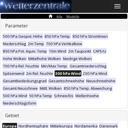
Toggle
naviga
Alle Modelle
Parameter
500 hPa Geopot. Höhe
850 hPa Temp.
850 hPa Stromlinien
Niederschlag
2m Temp
700 hPa Vertikalbew
850 hPa Pot. Äquiv. Temp
10m Wind
2m Taupunkt
CAPE/LI
Hohe Wolken
Mittelhohe Wolken
Niedrige Wolken
700 hPa Rel. Feuchte
Min/Max Temp.
Gesamtniederschlag
Spitzenwind
2m Rel. feuchte
300 hPa Wind
200 hPa Wind
Gesamtbedeckungsgrad
Gesamtschneehöhe
Neuschneehöhe
Gesamt-Neuschnee
Mittl. Wolken
850 hPa Temp. Abweichung
500 hPa Wind
50 hPa Temp
Schnee/Eis
Wellenhoehe
Niederschlagsform
Gebiet
Europa
Nordhemisphäre
Mitteleuropa
Nordamerika
Dänemark