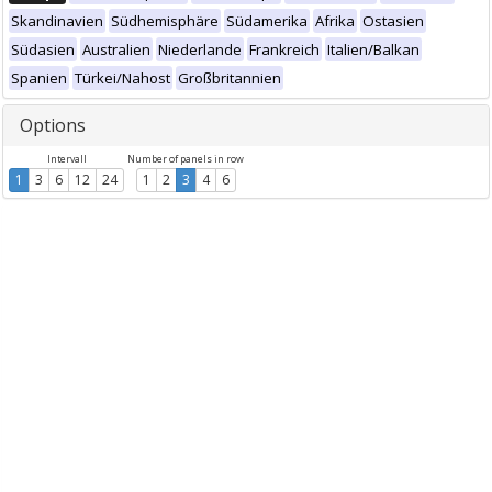
Skandinavien
Südhemisphäre
Südamerika
Afrika
Ostasien
Südasien
Australien
Niederlande
Frankreich
Italien/Balkan
Spanien
Türkei/Nahost
Großbritannien
Options
Intervall
Number of panels in row
1
3
6
12
24
1
2
3
4
6