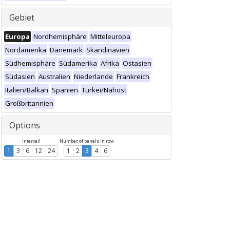
Gebiet
Europa
Nordhemisphäre
Mitteleuropa
Nordamerika
Dänemark
Skandinavien
Südhemisphäre
Südamerika
Afrika
Ostasien
Südasien
Australien
Niederlande
Frankreich
Italien/Balkan
Spanien
Türkei/Nahost
Großbritannien
Options
Intervall
Number of panels in row
1
3
6
12
24
1
2
3
4
6