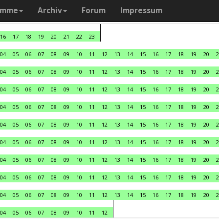
amme
Archiv
Forum
Impressum
16
17
18
19
20
21
22
23
04
05
06
07
08
09
10
11
12
13
14
15
16
17
18
19
20
2
04
05
06
07
08
09
10
11
12
13
14
15
16
17
18
19
20
2
04
05
06
07
08
09
10
11
12
13
14
15
16
17
18
19
20
2
04
05
06
07
08
09
10
11
12
13
14
15
16
17
18
19
20
2
04
05
06
07
08
09
10
11
12
13
14
15
16
17
18
19
20
2
04
05
06
07
08
09
10
11
12
13
14
15
16
17
18
19
20
2
04
05
06
07
08
09
10
11
12
13
14
15
16
17
18
19
20
2
04
05
06
07
08
09
10
11
12
13
14
15
16
17
18
19
20
2
04
05
06
07
08
09
10
11
12
13
14
15
16
17
18
19
20
2
04
05
06
07
08
09
10
11
12