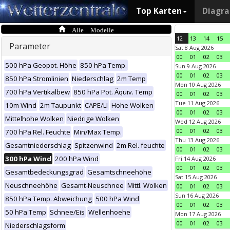
Top Karten
Diagr
Alle Modelle
12
13
14
15
Parameter
Sat 8 Aug 2026
00
01
02
03
500 hPa Geopot. Höhe
850 hPa Temp.
Sun 9 Aug 2026
00
01
02
03
850 hPa Stromlinien
Niederschlag
2m Temp
Mon 10 Aug 2026
700 hPa Vertikalbew
850 hPa Pot. Äquiv. Temp
00
01
02
03
Tue 11 Aug 2026
10m Wind
2m Taupunkt
CAPE/LI
Hohe Wolken
00
01
02
03
Mittelhohe Wolken
Niedrige Wolken
Wed 12 Aug 2026
00
01
02
03
700 hPa Rel. Feuchte
Min/Max Temp.
Thu 13 Aug 2026
Gesamtniederschlag
Spitzenwind
2m Rel. feuchte
00
01
02
03
300 hPa Wind
200 hPa Wind
Fri 14 Aug 2026
00
01
02
03
Gesamtbedeckungsgrad
Gesamtschneehöhe
Sat 15 Aug 2026
Neuschneehöhe
Gesamt-Neuschnee
Mittl. Wolken
00
01
02
03
Sun 16 Aug 2026
850 hPa Temp. Abweichung
500 hPa Wind
00
01
02
03
50 hPa Temp
Schnee/Eis
Wellenhoehe
Mon 17 Aug 2026
00
01
02
03
Niederschlagsform