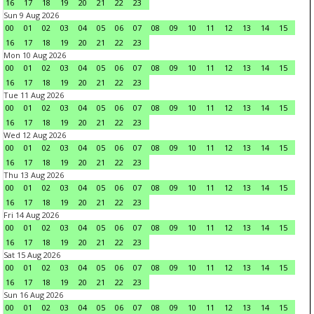
16
17
18
19
20
21
22
23
Sun 9 Aug 2026
00
01
02
03
04
05
06
07
08
09
10
11
12
13
14
15
16
17
18
19
20
21
22
23
Mon 10 Aug 2026
00
01
02
03
04
05
06
07
08
09
10
11
12
13
14
15
16
17
18
19
20
21
22
23
Tue 11 Aug 2026
00
01
02
03
04
05
06
07
08
09
10
11
12
13
14
15
16
17
18
19
20
21
22
23
Wed 12 Aug 2026
00
01
02
03
04
05
06
07
08
09
10
11
12
13
14
15
16
17
18
19
20
21
22
23
Thu 13 Aug 2026
00
01
02
03
04
05
06
07
08
09
10
11
12
13
14
15
16
17
18
19
20
21
22
23
Fri 14 Aug 2026
00
01
02
03
04
05
06
07
08
09
10
11
12
13
14
15
16
17
18
19
20
21
22
23
Sat 15 Aug 2026
00
01
02
03
04
05
06
07
08
09
10
11
12
13
14
15
16
17
18
19
20
21
22
23
Sun 16 Aug 2026
00
01
02
03
04
05
06
07
08
09
10
11
12
13
14
15