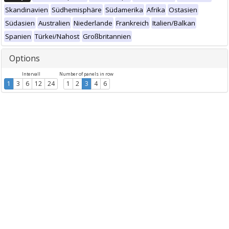
Skandinavien
Südhemisphäre
Südamerika
Afrika
Ostasien
Südasien
Australien
Niederlande
Frankreich
Italien/Balkan
Spanien
Türkei/Nahost
Großbritannien
Options
Intervall
Number of panels in row
1
3
6
12
24
1
2
3
4
6