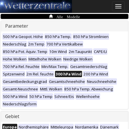
Toggle
naviga
Alle Modelle
Parameter
500 hPa Geopot. Höhe
850 hPa Temp.
850 hPa Stromlinien
Niederschlag
2m Temp
700 hPa Vertikalbew
850 hPa Pot. Äquiv. Temp
10m Wind
2m Taupunkt
CAPE/LI
Hohe Wolken
Mittelhohe Wolken
Niedrige Wolken
700 hPa Rel. Feuchte
Min/Max Temp.
Gesamtniederschlag
Spitzenwind
2m Rel. feuchte
300 hPa Wind
200 hPa Wind
Gesamtbedeckungsgrad
Gesamtschneehöhe
Neuschneehöhe
Gesamt-Neuschnee
Mittl. Wolken
850 hPa Temp. Abweichung
500 hPa Wind
50 hPa Temp
Schnee/Eis
Wellenhoehe
Niederschlagsform
Gebiet
Europa
Nordhemisphäre
Mitteleuropa
Nordamerika
Dänemark