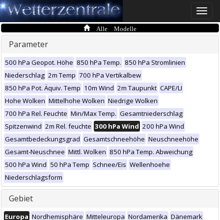
Toggle
naviga
Alle Modelle
Parameter
500 hPa Geopot. Höhe
850 hPa Temp.
850 hPa Stromlinien
Niederschlag
2m Temp
700 hPa Vertikalbew
850 hPa Pot. Äquiv. Temp
10m Wind
2m Taupunkt
CAPE/LI
Hohe Wolken
Mittelhohe Wolken
Niedrige Wolken
700 hPa Rel. Feuchte
Min/Max Temp.
Gesamtniederschlag
Spitzenwind
2m Rel. feuchte
300 hPa Wind
200 hPa Wind
Gesamtbedeckungsgrad
Gesamtschneehöhe
Neuschneehöhe
Gesamt-Neuschnee
Mittl. Wolken
850 hPa Temp. Abweichung
500 hPa Wind
50 hPa Temp
Schnee/Eis
Wellenhoehe
Niederschlagsform
Gebiet
Europa
Nordhemisphäre
Mitteleuropa
Nordamerika
Dänemark