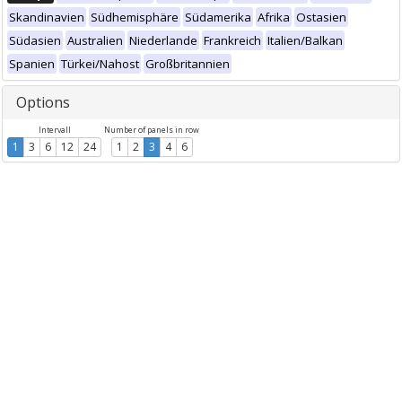
Skandinavien
Südhemisphäre
Südamerika
Afrika
Ostasien
Südasien
Australien
Niederlande
Frankreich
Italien/Balkan
Spanien
Türkei/Nahost
Großbritannien
Options
Intervall
Number of panels in row
1
3
6
12
24
1
2
3
4
6