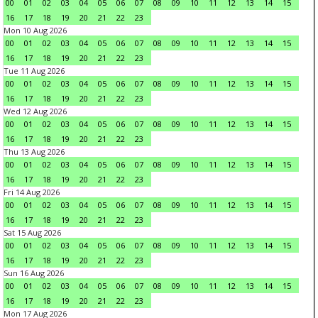
00
01
02
03
04
05
06
07
08
09
10
11
12
13
14
15
16
17
18
19
20
21
22
23
Mon 10 Aug 2026
00
01
02
03
04
05
06
07
08
09
10
11
12
13
14
15
16
17
18
19
20
21
22
23
Tue 11 Aug 2026
00
01
02
03
04
05
06
07
08
09
10
11
12
13
14
15
16
17
18
19
20
21
22
23
Wed 12 Aug 2026
00
01
02
03
04
05
06
07
08
09
10
11
12
13
14
15
16
17
18
19
20
21
22
23
Thu 13 Aug 2026
00
01
02
03
04
05
06
07
08
09
10
11
12
13
14
15
16
17
18
19
20
21
22
23
Fri 14 Aug 2026
00
01
02
03
04
05
06
07
08
09
10
11
12
13
14
15
16
17
18
19
20
21
22
23
Sat 15 Aug 2026
00
01
02
03
04
05
06
07
08
09
10
11
12
13
14
15
16
17
18
19
20
21
22
23
Sun 16 Aug 2026
00
01
02
03
04
05
06
07
08
09
10
11
12
13
14
15
16
17
18
19
20
21
22
23
Mon 17 Aug 2026