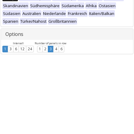
Skandinavien
Südhemisphäre
Südamerika
Afrika
Ostasien
Südasien
Australien
Niederlande
Frankreich
Italien/Balkan
Spanien
Türkei/Nahost
Großbritannien
Options
Intervall
Number of panels in row
1
3
6
12
24
1
2
3
4
6