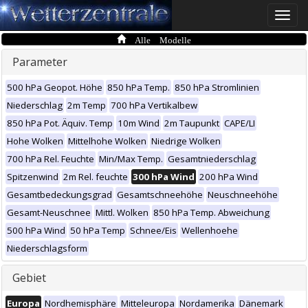
Toggle
naviga
Alle Modelle
Parameter
500 hPa Geopot. Höhe
850 hPa Temp.
850 hPa Stromlinien
Niederschlag
2m Temp
700 hPa Vertikalbew
850 hPa Pot. Äquiv. Temp
10m Wind
2m Taupunkt
CAPE/LI
Hohe Wolken
Mittelhohe Wolken
Niedrige Wolken
700 hPa Rel. Feuchte
Min/Max Temp.
Gesamtniederschlag
Spitzenwind
2m Rel. feuchte
300 hPa Wind
200 hPa Wind
Gesamtbedeckungsgrad
Gesamtschneehöhe
Neuschneehöhe
Gesamt-Neuschnee
Mittl. Wolken
850 hPa Temp. Abweichung
500 hPa Wind
50 hPa Temp
Schnee/Eis
Wellenhoehe
Niederschlagsform
Gebiet
Europa
Nordhemisphäre
Mitteleuropa
Nordamerika
Dänemark