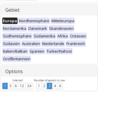
Gebiet
Europa
Nordhemisphäre
Mitteleuropa
Nordamerika
Dänemark
Skandinavien
Südhemisphäre
Südamerika
Afrika
Ostasien
Südasien
Australien
Niederlande
Frankreich
Italien/Balkan
Spanien
Türkei/Nahost
Großbritannien
Options
Intervall
Number of panels in row
1
3
6
12
24
1
2
3
4
6