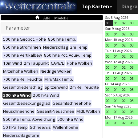
Top Karten
Diagr
Alle Modelle
Sat 8 Aug 2026
00
01
02
03
Parameter
Sun 9 Aug 2026
00
01
02
03
500 hPa Geopot. Höhe
850 hPa Temp.
Mon 10 Aug 2026
00
01
02
03
850 hPa Stromlinien
Niederschlag
2m Temp
Tue 11 Aug 2026
700 hPa Vertikalbew
850 hPa Pot. Äquiv. Temp
00
01
02
03
Wed 12 Aug 2026
10m Wind
2m Taupunkt
CAPE/LI
Hohe Wolken
00
01
02
03
Mittelhohe Wolken
Niedrige Wolken
Thu 13 Aug 2026
00
01
02
03
700 hPa Rel. Feuchte
Min/Max Temp.
Fri 14 Aug 2026
Gesamtniederschlag
Spitzenwind
2m Rel. feuchte
00
01
02
03
300 hPa Wind
200 hPa Wind
Sat 15 Aug 2026
00
01
02
03
Gesamtbedeckungsgrad
Gesamtschneehöhe
Sun 16 Aug 2026
Neuschneehöhe
Gesamt-Neuschnee
Mittl. Wolken
00
01
02
03
Mon 17 Aug 2026
850 hPa Temp. Abweichung
500 hPa Wind
00
01
02
03
50 hPa Temp
Schnee/Eis
Wellenhoehe
Niederschlagsform