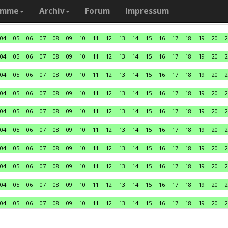
amme
Archiv
Forum
Impressum
04
05
06
07
08
09
10
11
12
13
14
15
16
17
18
19
20
2
04
05
06
07
08
09
10
11
12
13
14
15
16
17
18
19
20
2
04
05
06
07
08
09
10
11
12
13
14
15
16
17
18
19
20
2
04
05
06
07
08
09
10
11
12
13
14
15
16
17
18
19
20
2
04
05
06
07
08
09
10
11
12
13
14
15
16
17
18
19
20
2
04
05
06
07
08
09
10
11
12
13
14
15
16
17
18
19
20
2
04
05
06
07
08
09
10
11
12
13
14
15
16
17
18
19
20
2
04
05
06
07
08
09
10
11
12
13
14
15
16
17
18
19
20
2
04
05
06
07
08
09
10
11
12
13
14
15
16
17
18
19
20
2
04
05
06
07
08
09
10
11
12
13
14
15
16
17
18
19
20
2