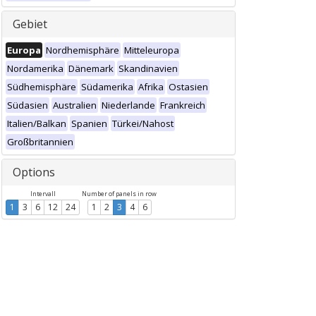
Gebiet
Europa
Nordhemisphäre
Mitteleuropa
Nordamerika
Dänemark
Skandinavien
Südhemisphäre
Südamerika
Afrika
Ostasien
Südasien
Australien
Niederlande
Frankreich
Italien/Balkan
Spanien
Türkei/Nahost
Großbritannien
Options
Intervall
Number of panels in row
1
3
6
12
24
1
2
3
4
6