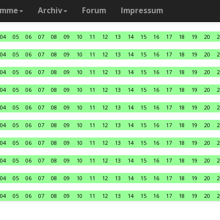
amme
Archiv
Forum
Impressum
04
05
06
07
08
09
10
11
12
13
14
15
16
17
18
19
20
2
04
05
06
07
08
09
10
11
12
13
14
15
16
17
18
19
20
2
04
05
06
07
08
09
10
11
12
13
14
15
16
17
18
19
20
2
04
05
06
07
08
09
10
11
12
13
14
15
16
17
18
19
20
2
04
05
06
07
08
09
10
11
12
13
14
15
16
17
18
19
20
2
04
05
06
07
08
09
10
11
12
13
14
15
16
17
18
19
20
2
04
05
06
07
08
09
10
11
12
13
14
15
16
17
18
19
20
2
04
05
06
07
08
09
10
11
12
13
14
15
16
17
18
19
20
2
04
05
06
07
08
09
10
11
12
13
14
15
16
17
18
19
20
2
04
05
06
07
08
09
10
11
12
13
14
15
16
17
18
19
20
2