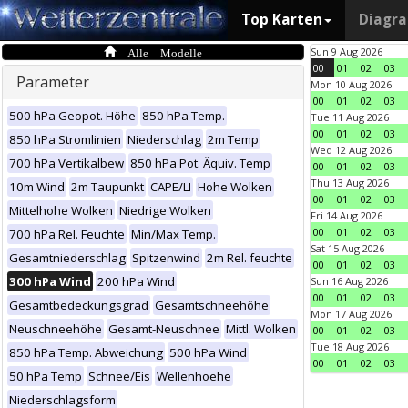
Top Karten
Diagr
Alle Modelle
Sun 9 Aug 2026
00
01
02
03
Parameter
Mon 10 Aug 2026
00
01
02
03
500 hPa Geopot. Höhe
850 hPa Temp.
Tue 11 Aug 2026
00
01
02
03
850 hPa Stromlinien
Niederschlag
2m Temp
Wed 12 Aug 2026
700 hPa Vertikalbew
850 hPa Pot. Äquiv. Temp
00
01
02
03
Thu 13 Aug 2026
10m Wind
2m Taupunkt
CAPE/LI
Hohe Wolken
00
01
02
03
Mittelhohe Wolken
Niedrige Wolken
Fri 14 Aug 2026
00
01
02
03
700 hPa Rel. Feuchte
Min/Max Temp.
Sat 15 Aug 2026
Gesamtniederschlag
Spitzenwind
2m Rel. feuchte
00
01
02
03
300 hPa Wind
200 hPa Wind
Sun 16 Aug 2026
00
01
02
03
Gesamtbedeckungsgrad
Gesamtschneehöhe
Mon 17 Aug 2026
Neuschneehöhe
Gesamt-Neuschnee
Mittl. Wolken
00
01
02
03
Tue 18 Aug 2026
850 hPa Temp. Abweichung
500 hPa Wind
00
01
02
03
50 hPa Temp
Schnee/Eis
Wellenhoehe
Niederschlagsform