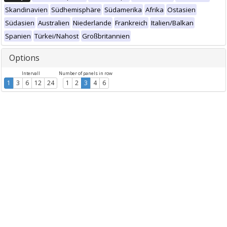
Skandinavien
Südhemisphäre
Südamerika
Afrika
Ostasien
Südasien
Australien
Niederlande
Frankreich
Italien/Balkan
Spanien
Türkei/Nahost
Großbritannien
Options
Intervall
Number of panels in row
1
3
6
12
24
1
2
3
4
6