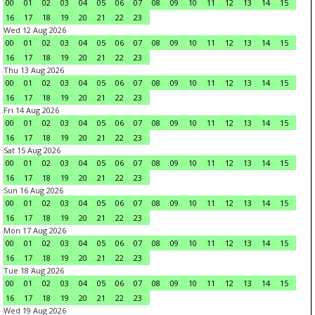
00
01
02
03
04
05
06
07
08
09
10
11
12
13
14
15
16
17
18
19
20
21
22
23
Wed 12 Aug 2026
00
01
02
03
04
05
06
07
08
09
10
11
12
13
14
15
16
17
18
19
20
21
22
23
Thu 13 Aug 2026
00
01
02
03
04
05
06
07
08
09
10
11
12
13
14
15
16
17
18
19
20
21
22
23
Fri 14 Aug 2026
00
01
02
03
04
05
06
07
08
09
10
11
12
13
14
15
16
17
18
19
20
21
22
23
Sat 15 Aug 2026
00
01
02
03
04
05
06
07
08
09
10
11
12
13
14
15
16
17
18
19
20
21
22
23
Sun 16 Aug 2026
00
01
02
03
04
05
06
07
08
09
10
11
12
13
14
15
16
17
18
19
20
21
22
23
Mon 17 Aug 2026
00
01
02
03
04
05
06
07
08
09
10
11
12
13
14
15
16
17
18
19
20
21
22
23
Tue 18 Aug 2026
00
01
02
03
04
05
06
07
08
09
10
11
12
13
14
15
16
17
18
19
20
21
22
23
Wed 19 Aug 2026