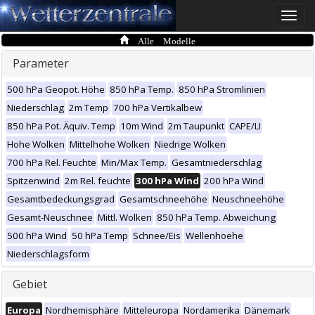
Toggle
naviga
Alle Modelle
Parameter
500 hPa Geopot. Höhe
850 hPa Temp.
850 hPa Stromlinien
Niederschlag
2m Temp
700 hPa Vertikalbew
850 hPa Pot. Äquiv. Temp
10m Wind
2m Taupunkt
CAPE/LI
Hohe Wolken
Mittelhohe Wolken
Niedrige Wolken
700 hPa Rel. Feuchte
Min/Max Temp.
Gesamtniederschlag
Spitzenwind
2m Rel. feuchte
300 hPa Wind
200 hPa Wind
Gesamtbedeckungsgrad
Gesamtschneehöhe
Neuschneehöhe
Gesamt-Neuschnee
Mittl. Wolken
850 hPa Temp. Abweichung
500 hPa Wind
50 hPa Temp
Schnee/Eis
Wellenhoehe
Niederschlagsform
Gebiet
Europa
Nordhemisphäre
Mitteleuropa
Nordamerika
Dänemark