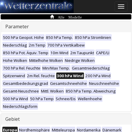
Toggle
naviga
Alle Modelle
Parameter
500 hPa Geopot. Höhe
850 hPa Temp.
850 hPa Stromlinien
Niederschlag
2m Temp
700 hPa Vertikalbew
850 hPa Pot. Äquiv. Temp
10m Wind
2m Taupunkt
CAPE/LI
Hohe Wolken
Mittelhohe Wolken
Niedrige Wolken
700 hPa Rel. Feuchte
Min/Max Temp.
Gesamtniederschlag
Spitzenwind
2m Rel. feuchte
300 hPa Wind
200 hPa Wind
Gesamtbedeckungsgrad
Gesamtschneehöhe
Neuschneehöhe
Gesamt-Neuschnee
Mittl. Wolken
850 hPa Temp. Abweichung
500 hPa Wind
50 hPa Temp
Schnee/Eis
Wellenhoehe
Niederschlagsform
Gebiet
Europa
Nordhemisphäre
Mitteleuropa
Nordamerika
Dänemark