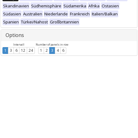
Skandinavien
Südhemisphäre
Südamerika
Afrika
Ostasien
Südasien
Australien
Niederlande
Frankreich
Italien/Balkan
Spanien
Türkei/Nahost
Großbritannien
Options
Intervall
Number of panels in row
1
3
6
12
24
1
2
3
4
6