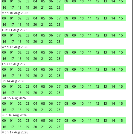
00
01
02
03
04
05
06
07
08
09
10
11
12
13
14
15
16
17
18
19
20
21
22
23
Mon 10 Aug 2026
00
01
02
03
04
05
06
07
08
09
10
11
12
13
14
15
16
17
18
19
20
21
22
23
Tue 11 Aug 2026
00
01
02
03
04
05
06
07
08
09
10
11
12
13
14
15
16
17
18
19
20
21
22
23
Wed 12 Aug 2026
00
01
02
03
04
05
06
07
08
09
10
11
12
13
14
15
16
17
18
19
20
21
22
23
Thu 13 Aug 2026
00
01
02
03
04
05
06
07
08
09
10
11
12
13
14
15
16
17
18
19
20
21
22
23
Fri 14 Aug 2026
00
01
02
03
04
05
06
07
08
09
10
11
12
13
14
15
16
17
18
19
20
21
22
23
Sat 15 Aug 2026
00
01
02
03
04
05
06
07
08
09
10
11
12
13
14
15
16
17
18
19
20
21
22
23
Sun 16 Aug 2026
00
01
02
03
04
05
06
07
08
09
10
11
12
13
14
15
16
17
18
19
20
21
22
23
Mon 17 Aug 2026