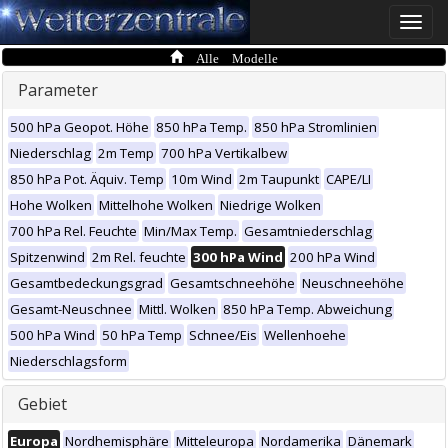
Toggle
naviga
Alle Modelle
Parameter
500 hPa Geopot. Höhe
850 hPa Temp.
850 hPa Stromlinien
Niederschlag
2m Temp
700 hPa Vertikalbew
850 hPa Pot. Äquiv. Temp
10m Wind
2m Taupunkt
CAPE/LI
Hohe Wolken
Mittelhohe Wolken
Niedrige Wolken
700 hPa Rel. Feuchte
Min/Max Temp.
Gesamtniederschlag
Spitzenwind
2m Rel. feuchte
300 hPa Wind
200 hPa Wind
Gesamtbedeckungsgrad
Gesamtschneehöhe
Neuschneehöhe
Gesamt-Neuschnee
Mittl. Wolken
850 hPa Temp. Abweichung
500 hPa Wind
50 hPa Temp
Schnee/Eis
Wellenhoehe
Niederschlagsform
Gebiet
Europa
Nordhemisphäre
Mitteleuropa
Nordamerika
Dänemark