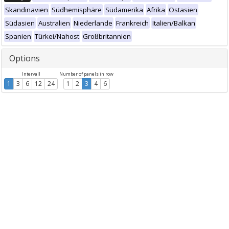
Skandinavien
Südhemisphäre
Südamerika
Afrika
Ostasien
Südasien
Australien
Niederlande
Frankreich
Italien/Balkan
Spanien
Türkei/Nahost
Großbritannien
Options
Intervall
Number of panels in row
1
3
6
12
24
1
2
3
4
6