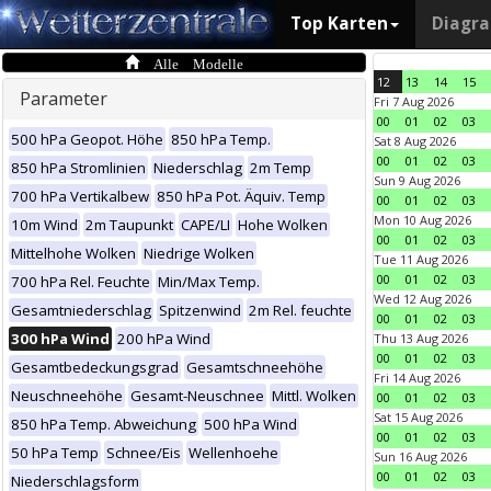
Top Karten
Diagr
Alle Modelle
12
13
14
15
Parameter
Fri 7 Aug 2026
00
01
02
03
500 hPa Geopot. Höhe
850 hPa Temp.
Sat 8 Aug 2026
00
01
02
03
850 hPa Stromlinien
Niederschlag
2m Temp
Sun 9 Aug 2026
700 hPa Vertikalbew
850 hPa Pot. Äquiv. Temp
00
01
02
03
Mon 10 Aug 2026
10m Wind
2m Taupunkt
CAPE/LI
Hohe Wolken
00
01
02
03
Mittelhohe Wolken
Niedrige Wolken
Tue 11 Aug 2026
00
01
02
03
700 hPa Rel. Feuchte
Min/Max Temp.
Wed 12 Aug 2026
Gesamtniederschlag
Spitzenwind
2m Rel. feuchte
00
01
02
03
300 hPa Wind
200 hPa Wind
Thu 13 Aug 2026
00
01
02
03
Gesamtbedeckungsgrad
Gesamtschneehöhe
Fri 14 Aug 2026
Neuschneehöhe
Gesamt-Neuschnee
Mittl. Wolken
00
01
02
03
Sat 15 Aug 2026
850 hPa Temp. Abweichung
500 hPa Wind
00
01
02
03
50 hPa Temp
Schnee/Eis
Wellenhoehe
Sun 16 Aug 2026
00
01
02
03
Niederschlagsform