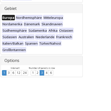
Gebiet
Europa
Nordhemisphäre
Mitteleuropa
Nordamerika
Dänemark
Skandinavien
Südhemisphäre
Südamerika
Afrika
Ostasien
Südasien
Australien
Niederlande
Frankreich
Italien/Balkan
Spanien
Türkei/Nahost
Großbritannien
Options
Intervall
Number of panels in row
1
3
6
12
24
1
2
3
4
6