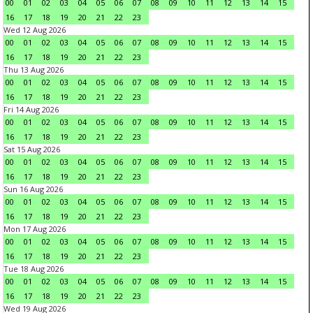
00
01
02
03
04
05
06
07
08
09
10
11
12
13
14
15
16
17
18
19
20
21
22
23
Wed 12 Aug 2026
00
01
02
03
04
05
06
07
08
09
10
11
12
13
14
15
16
17
18
19
20
21
22
23
Thu 13 Aug 2026
00
01
02
03
04
05
06
07
08
09
10
11
12
13
14
15
16
17
18
19
20
21
22
23
Fri 14 Aug 2026
00
01
02
03
04
05
06
07
08
09
10
11
12
13
14
15
16
17
18
19
20
21
22
23
Sat 15 Aug 2026
00
01
02
03
04
05
06
07
08
09
10
11
12
13
14
15
16
17
18
19
20
21
22
23
Sun 16 Aug 2026
00
01
02
03
04
05
06
07
08
09
10
11
12
13
14
15
16
17
18
19
20
21
22
23
Mon 17 Aug 2026
00
01
02
03
04
05
06
07
08
09
10
11
12
13
14
15
16
17
18
19
20
21
22
23
Tue 18 Aug 2026
00
01
02
03
04
05
06
07
08
09
10
11
12
13
14
15
16
17
18
19
20
21
22
23
Wed 19 Aug 2026