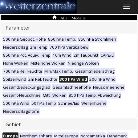
Toggle
naviga
Alle Modelle
Parameter
500 hPa Geopot. Höhe
850 hPa Temp.
850 hPa Stromlinien
Niederschlag
2m Temp
700 hPa Vertikalbew
850 hPa Pot. Äquiv. Temp
10m Wind
2m Taupunkt
CAPE/LI
Hohe Wolken
Mittelhohe Wolken
Niedrige Wolken
700 hPa Rel. Feuchte
Min/Max Temp.
Gesamtniederschlag
Spitzenwind
2m Rel. feuchte
300 hPa Wind
200 hPa Wind
Gesamtbedeckungsgrad
Gesamtschneehöhe
Neuschneehöhe
Gesamt-Neuschnee
Mittl. Wolken
850 hPa Temp. Abweichung
500 hPa Wind
50 hPa Temp
Schnee/Eis
Wellenhoehe
Niederschlagsform
Gebiet
Europa
Nordhemisphäre
Mitteleuropa
Nordamerika
Dänemark