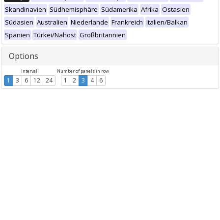
Skandinavien
Südhemisphäre
Südamerika
Afrika
Ostasien
Südasien
Australien
Niederlande
Frankreich
Italien/Balkan
Spanien
Türkei/Nahost
Großbritannien
Options
Intervall
Number of panels in row
1
3
6
12
24
1
2
3
4
6