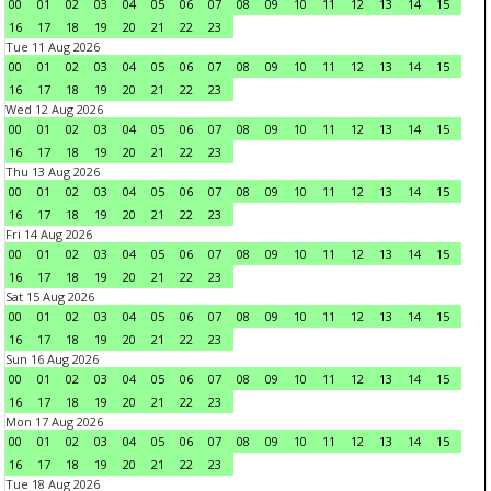
00
01
02
03
04
05
06
07
08
09
10
11
12
13
14
15
16
17
18
19
20
21
22
23
Tue 11 Aug 2026
00
01
02
03
04
05
06
07
08
09
10
11
12
13
14
15
16
17
18
19
20
21
22
23
Wed 12 Aug 2026
00
01
02
03
04
05
06
07
08
09
10
11
12
13
14
15
16
17
18
19
20
21
22
23
Thu 13 Aug 2026
00
01
02
03
04
05
06
07
08
09
10
11
12
13
14
15
16
17
18
19
20
21
22
23
Fri 14 Aug 2026
00
01
02
03
04
05
06
07
08
09
10
11
12
13
14
15
16
17
18
19
20
21
22
23
Sat 15 Aug 2026
00
01
02
03
04
05
06
07
08
09
10
11
12
13
14
15
16
17
18
19
20
21
22
23
Sun 16 Aug 2026
00
01
02
03
04
05
06
07
08
09
10
11
12
13
14
15
16
17
18
19
20
21
22
23
Mon 17 Aug 2026
00
01
02
03
04
05
06
07
08
09
10
11
12
13
14
15
16
17
18
19
20
21
22
23
Tue 18 Aug 2026