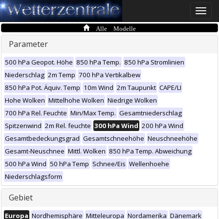
Toggle
naviga
Alle Modelle
Parameter
500 hPa Geopot. Höhe
850 hPa Temp.
850 hPa Stromlinien
Niederschlag
2m Temp
700 hPa Vertikalbew
850 hPa Pot. Äquiv. Temp
10m Wind
2m Taupunkt
CAPE/LI
Hohe Wolken
Mittelhohe Wolken
Niedrige Wolken
700 hPa Rel. Feuchte
Min/Max Temp.
Gesamtniederschlag
Spitzenwind
2m Rel. feuchte
300 hPa Wind
200 hPa Wind
Gesamtbedeckungsgrad
Gesamtschneehöhe
Neuschneehöhe
Gesamt-Neuschnee
Mittl. Wolken
850 hPa Temp. Abweichung
500 hPa Wind
50 hPa Temp
Schnee/Eis
Wellenhoehe
Niederschlagsform
Gebiet
Europa
Nordhemisphäre
Mitteleuropa
Nordamerika
Dänemark