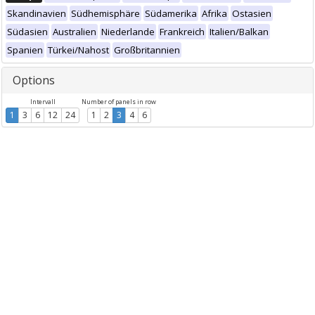
Skandinavien
Südhemisphäre
Südamerika
Afrika
Ostasien
Südasien
Australien
Niederlande
Frankreich
Italien/Balkan
Spanien
Türkei/Nahost
Großbritannien
Options
Intervall
Number of panels in row
1
3
6
12
24
1
2
3
4
6