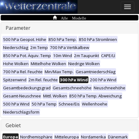
Toggle
naviga
Alle Modelle
Parameter
500 hPa Geopot. Höhe
850 hPa Temp.
850 hPa Stromlinien
Niederschlag
2m Temp
700 hPa Vertikalbew
850 hPa Pot. Äquiv. Temp
10m Wind
2m Taupunkt
CAPE/LI
Hohe Wolken
Mittelhohe Wolken
Niedrige Wolken
700 hPa Rel. Feuchte
Min/Max Temp.
Gesamtniederschlag
Spitzenwind
2m Rel. feuchte
300 hPa Wind
200 hPa Wind
Gesamtbedeckungsgrad
Gesamtschneehöhe
Neuschneehöhe
Gesamt-Neuschnee
Mittl. Wolken
850 hPa Temp. Abweichung
500 hPa Wind
50 hPa Temp
Schnee/Eis
Wellenhoehe
Niederschlagsform
Gebiet
Europa
Nordhemisphäre
Mitteleuropa
Nordamerika
Dänemark