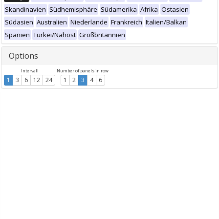
Skandinavien
Südhemisphäre
Südamerika
Afrika
Ostasien
Südasien
Australien
Niederlande
Frankreich
Italien/Balkan
Spanien
Türkei/Nahost
Großbritannien
Options
Intervall
Number of panels in row
1
3
6
12
24
1
2
3
4
6