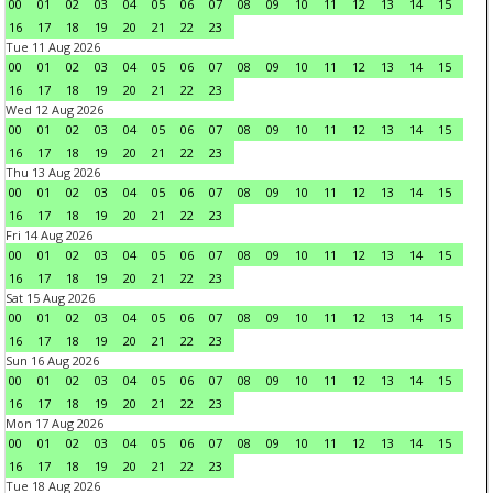
00
01
02
03
04
05
06
07
08
09
10
11
12
13
14
15
16
17
18
19
20
21
22
23
Tue 11 Aug 2026
00
01
02
03
04
05
06
07
08
09
10
11
12
13
14
15
16
17
18
19
20
21
22
23
Wed 12 Aug 2026
00
01
02
03
04
05
06
07
08
09
10
11
12
13
14
15
16
17
18
19
20
21
22
23
Thu 13 Aug 2026
00
01
02
03
04
05
06
07
08
09
10
11
12
13
14
15
16
17
18
19
20
21
22
23
Fri 14 Aug 2026
00
01
02
03
04
05
06
07
08
09
10
11
12
13
14
15
16
17
18
19
20
21
22
23
Sat 15 Aug 2026
00
01
02
03
04
05
06
07
08
09
10
11
12
13
14
15
16
17
18
19
20
21
22
23
Sun 16 Aug 2026
00
01
02
03
04
05
06
07
08
09
10
11
12
13
14
15
16
17
18
19
20
21
22
23
Mon 17 Aug 2026
00
01
02
03
04
05
06
07
08
09
10
11
12
13
14
15
16
17
18
19
20
21
22
23
Tue 18 Aug 2026