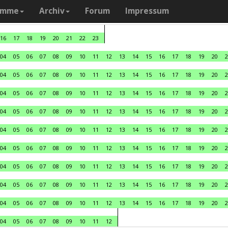
amme
Archiv
Forum
Impressum
16
17
18
19
20
21
22
23
04
05
06
07
08
09
10
11
12
13
14
15
16
17
18
19
20
2
04
05
06
07
08
09
10
11
12
13
14
15
16
17
18
19
20
2
04
05
06
07
08
09
10
11
12
13
14
15
16
17
18
19
20
2
04
05
06
07
08
09
10
11
12
13
14
15
16
17
18
19
20
2
04
05
06
07
08
09
10
11
12
13
14
15
16
17
18
19
20
2
04
05
06
07
08
09
10
11
12
13
14
15
16
17
18
19
20
2
04
05
06
07
08
09
10
11
12
13
14
15
16
17
18
19
20
2
04
05
06
07
08
09
10
11
12
13
14
15
16
17
18
19
20
2
04
05
06
07
08
09
10
11
12
13
14
15
16
17
18
19
20
2
04
05
06
07
08
09
10
11
12