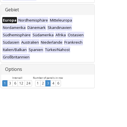
Gebiet
Europa
Nordhemisphäre
Mitteleuropa
Nordamerika
Dänemark
Skandinavien
Südhemisphäre
Südamerika
Afrika
Ostasien
Südasien
Australien
Niederlande
Frankreich
Italien/Balkan
Spanien
Türkei/Nahost
Großbritannien
Options
Intervall
Number of panels in row
1
3
6
12
24
1
2
3
4
6