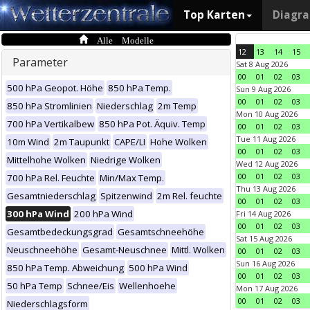
Top Karten
Diagr
Alle Modelle
12
13
14
15
Parameter
Sat 8 Aug 2026
00
01
02
03
500 hPa Geopot. Höhe
850 hPa Temp.
Sun 9 Aug 2026
00
01
02
03
850 hPa Stromlinien
Niederschlag
2m Temp
Mon 10 Aug 2026
700 hPa Vertikalbew
850 hPa Pot. Äquiv. Temp
00
01
02
03
Tue 11 Aug 2026
10m Wind
2m Taupunkt
CAPE/LI
Hohe Wolken
00
01
02
03
Mittelhohe Wolken
Niedrige Wolken
Wed 12 Aug 2026
00
01
02
03
700 hPa Rel. Feuchte
Min/Max Temp.
Thu 13 Aug 2026
Gesamtniederschlag
Spitzenwind
2m Rel. feuchte
00
01
02
03
300 hPa Wind
200 hPa Wind
Fri 14 Aug 2026
00
01
02
03
Gesamtbedeckungsgrad
Gesamtschneehöhe
Sat 15 Aug 2026
Neuschneehöhe
Gesamt-Neuschnee
Mittl. Wolken
00
01
02
03
Sun 16 Aug 2026
850 hPa Temp. Abweichung
500 hPa Wind
00
01
02
03
50 hPa Temp
Schnee/Eis
Wellenhoehe
Mon 17 Aug 2026
00
01
02
03
Niederschlagsform