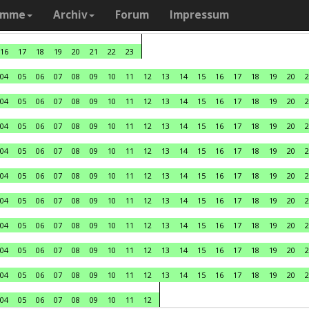
amme
Archiv
Forum
Impressum
16
17
18
19
20
21
22
23
04
05
06
07
08
09
10
11
12
13
14
15
16
17
18
19
20
2
04
05
06
07
08
09
10
11
12
13
14
15
16
17
18
19
20
2
04
05
06
07
08
09
10
11
12
13
14
15
16
17
18
19
20
2
04
05
06
07
08
09
10
11
12
13
14
15
16
17
18
19
20
2
04
05
06
07
08
09
10
11
12
13
14
15
16
17
18
19
20
2
04
05
06
07
08
09
10
11
12
13
14
15
16
17
18
19
20
2
04
05
06
07
08
09
10
11
12
13
14
15
16
17
18
19
20
2
04
05
06
07
08
09
10
11
12
13
14
15
16
17
18
19
20
2
04
05
06
07
08
09
10
11
12
13
14
15
16
17
18
19
20
2
04
05
06
07
08
09
10
11
12