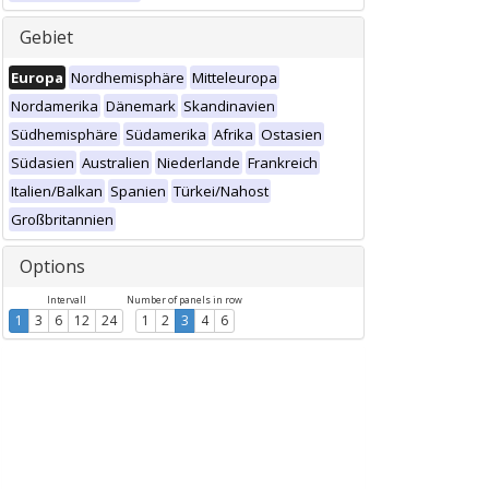
Gebiet
Europa
Nordhemisphäre
Mitteleuropa
Nordamerika
Dänemark
Skandinavien
Südhemisphäre
Südamerika
Afrika
Ostasien
Südasien
Australien
Niederlande
Frankreich
Italien/Balkan
Spanien
Türkei/Nahost
Großbritannien
Options
Intervall
Number of panels in row
1
3
6
12
24
1
2
3
4
6