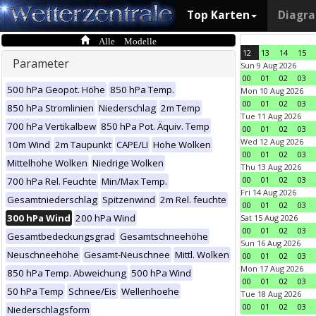
Top Karten
Diagr
Alle Modelle
12
13
14
15
Parameter
Sun 9 Aug 2026
00
01
02
03
500 hPa Geopot. Höhe
850 hPa Temp.
Mon 10 Aug 2026
00
01
02
03
850 hPa Stromlinien
Niederschlag
2m Temp
Tue 11 Aug 2026
700 hPa Vertikalbew
850 hPa Pot. Äquiv. Temp
00
01
02
03
Wed 12 Aug 2026
10m Wind
2m Taupunkt
CAPE/LI
Hohe Wolken
00
01
02
03
Mittelhohe Wolken
Niedrige Wolken
Thu 13 Aug 2026
00
01
02
03
700 hPa Rel. Feuchte
Min/Max Temp.
Fri 14 Aug 2026
Gesamtniederschlag
Spitzenwind
2m Rel. feuchte
00
01
02
03
300 hPa Wind
200 hPa Wind
Sat 15 Aug 2026
00
01
02
03
Gesamtbedeckungsgrad
Gesamtschneehöhe
Sun 16 Aug 2026
Neuschneehöhe
Gesamt-Neuschnee
Mittl. Wolken
00
01
02
03
Mon 17 Aug 2026
850 hPa Temp. Abweichung
500 hPa Wind
00
01
02
03
50 hPa Temp
Schnee/Eis
Wellenhoehe
Tue 18 Aug 2026
00
01
02
03
Niederschlagsform