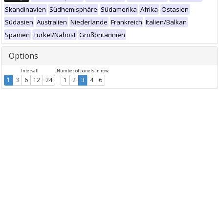
Skandinavien
Südhemisphäre
Südamerika
Afrika
Ostasien
Südasien
Australien
Niederlande
Frankreich
Italien/Balkan
Spanien
Türkei/Nahost
Großbritannien
Options
Intervall
Number of panels in row
1
3
6
12
24
1
2
3
4
6