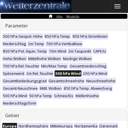
Toggle
naviga
Alle Modelle
Parameter
500 hPa Geopot. Höhe
850 hPa Temp.
850 hPa Stromlinien
Niederschlag
2m Temp
700 hPa Vertikalbew
850 hPa Pot. Äquiv. Temp
10m Wind
2m Taupunkt
CAPE/LI
Hohe Wolken
Mittelhohe Wolken
Niedrige Wolken
700 hPa Rel. Feuchte
Min/Max Temp.
Gesamtniederschlag
Spitzenwind
2m Rel. feuchte
300 hPa Wind
200 hPa Wind
Gesamtbedeckungsgrad
Gesamtschneehöhe
Neuschneehöhe
Gesamt-Neuschnee
Mittl. Wolken
850 hPa Temp. Abweichung
500 hPa Wind
50 hPa Temp
Schnee/Eis
Wellenhoehe
Niederschlagsform
Gebiet
Europa
Nordhemisphäre
Mitteleuropa
Nordamerika
Dänemark