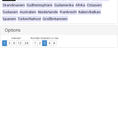
Skandinavien
Südhemisphäre
Südamerika
Afrika
Ostasien
Südasien
Australien
Niederlande
Frankreich
Italien/Balkan
Spanien
Türkei/Nahost
Großbritannien
Options
Intervall
Number of panels in row
1
3
6
12
24
1
2
3
4
6