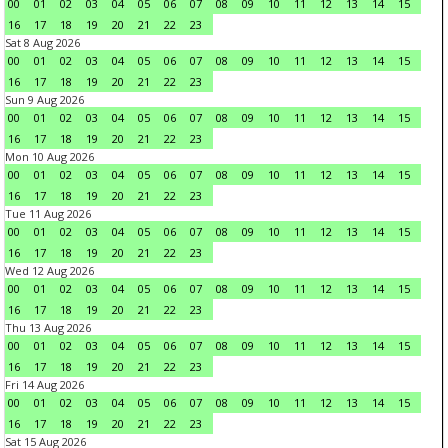
00
01
02
03
04
05
06
07
08
09
10
11
12
13
14
15
16
17
18
19
20
21
22
23
Sat 8 Aug 2026
00
01
02
03
04
05
06
07
08
09
10
11
12
13
14
15
16
17
18
19
20
21
22
23
Sun 9 Aug 2026
00
01
02
03
04
05
06
07
08
09
10
11
12
13
14
15
16
17
18
19
20
21
22
23
Mon 10 Aug 2026
00
01
02
03
04
05
06
07
08
09
10
11
12
13
14
15
16
17
18
19
20
21
22
23
Tue 11 Aug 2026
00
01
02
03
04
05
06
07
08
09
10
11
12
13
14
15
16
17
18
19
20
21
22
23
Wed 12 Aug 2026
00
01
02
03
04
05
06
07
08
09
10
11
12
13
14
15
16
17
18
19
20
21
22
23
Thu 13 Aug 2026
00
01
02
03
04
05
06
07
08
09
10
11
12
13
14
15
16
17
18
19
20
21
22
23
Fri 14 Aug 2026
00
01
02
03
04
05
06
07
08
09
10
11
12
13
14
15
16
17
18
19
20
21
22
23
Sat 15 Aug 2026