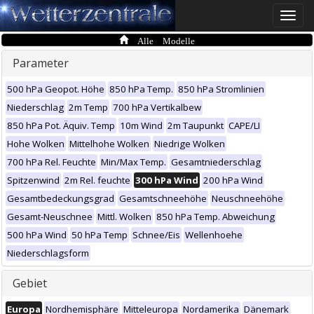
Toggle
naviga
Alle Modelle
Parameter
500 hPa Geopot. Höhe
850 hPa Temp.
850 hPa Stromlinien
Niederschlag
2m Temp
700 hPa Vertikalbew
850 hPa Pot. Äquiv. Temp
10m Wind
2m Taupunkt
CAPE/LI
Hohe Wolken
Mittelhohe Wolken
Niedrige Wolken
700 hPa Rel. Feuchte
Min/Max Temp.
Gesamtniederschlag
Spitzenwind
2m Rel. feuchte
300 hPa Wind
200 hPa Wind
Gesamtbedeckungsgrad
Gesamtschneehöhe
Neuschneehöhe
Gesamt-Neuschnee
Mittl. Wolken
850 hPa Temp. Abweichung
500 hPa Wind
50 hPa Temp
Schnee/Eis
Wellenhoehe
Niederschlagsform
Gebiet
Europa
Nordhemisphäre
Mitteleuropa
Nordamerika
Dänemark