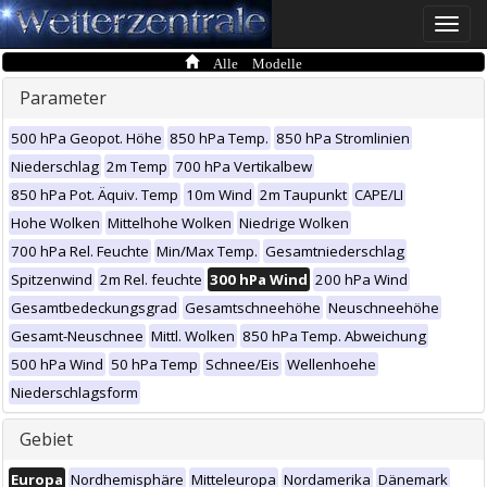
Toggle
naviga
Alle Modelle
Parameter
500 hPa Geopot. Höhe
850 hPa Temp.
850 hPa Stromlinien
Niederschlag
2m Temp
700 hPa Vertikalbew
850 hPa Pot. Äquiv. Temp
10m Wind
2m Taupunkt
CAPE/LI
Hohe Wolken
Mittelhohe Wolken
Niedrige Wolken
700 hPa Rel. Feuchte
Min/Max Temp.
Gesamtniederschlag
Spitzenwind
2m Rel. feuchte
300 hPa Wind
200 hPa Wind
Gesamtbedeckungsgrad
Gesamtschneehöhe
Neuschneehöhe
Gesamt-Neuschnee
Mittl. Wolken
850 hPa Temp. Abweichung
500 hPa Wind
50 hPa Temp
Schnee/Eis
Wellenhoehe
Niederschlagsform
Gebiet
Europa
Nordhemisphäre
Mitteleuropa
Nordamerika
Dänemark