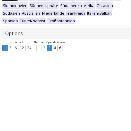
Skandinavien
Südhemisphäre
Südamerika
Afrika
Ostasien
Südasien
Australien
Niederlande
Frankreich
Italien/Balkan
Spanien
Türkei/Nahost
Großbritannien
Options
Intervall
Number of panels in row
1
3
6
12
24
1
2
3
4
6