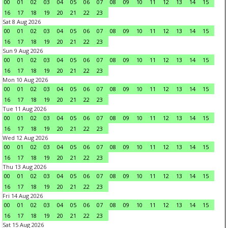
00
01
02
03
04
05
06
07
08
09
10
11
12
13
14
15
16
17
18
19
20
21
22
23
Sat 8 Aug 2026
00
01
02
03
04
05
06
07
08
09
10
11
12
13
14
15
16
17
18
19
20
21
22
23
Sun 9 Aug 2026
00
01
02
03
04
05
06
07
08
09
10
11
12
13
14
15
16
17
18
19
20
21
22
23
Mon 10 Aug 2026
00
01
02
03
04
05
06
07
08
09
10
11
12
13
14
15
16
17
18
19
20
21
22
23
Tue 11 Aug 2026
00
01
02
03
04
05
06
07
08
09
10
11
12
13
14
15
16
17
18
19
20
21
22
23
Wed 12 Aug 2026
00
01
02
03
04
05
06
07
08
09
10
11
12
13
14
15
16
17
18
19
20
21
22
23
Thu 13 Aug 2026
00
01
02
03
04
05
06
07
08
09
10
11
12
13
14
15
16
17
18
19
20
21
22
23
Fri 14 Aug 2026
00
01
02
03
04
05
06
07
08
09
10
11
12
13
14
15
16
17
18
19
20
21
22
23
Sat 15 Aug 2026