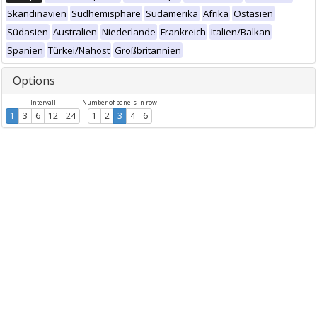
Skandinavien
Südhemisphäre
Südamerika
Afrika
Ostasien
Südasien
Australien
Niederlande
Frankreich
Italien/Balkan
Spanien
Türkei/Nahost
Großbritannien
Options
Intervall
Number of panels in row
1
3
6
12
24
1
2
3
4
6