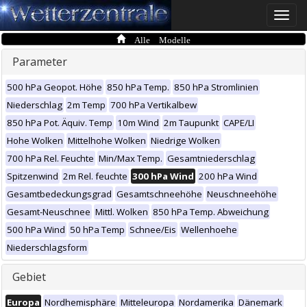
Toggle
naviga
Alle Modelle
Parameter
500 hPa Geopot. Höhe
850 hPa Temp.
850 hPa Stromlinien
Niederschlag
2m Temp
700 hPa Vertikalbew
850 hPa Pot. Äquiv. Temp
10m Wind
2m Taupunkt
CAPE/LI
Hohe Wolken
Mittelhohe Wolken
Niedrige Wolken
700 hPa Rel. Feuchte
Min/Max Temp.
Gesamtniederschlag
Spitzenwind
2m Rel. feuchte
300 hPa Wind
200 hPa Wind
Gesamtbedeckungsgrad
Gesamtschneehöhe
Neuschneehöhe
Gesamt-Neuschnee
Mittl. Wolken
850 hPa Temp. Abweichung
500 hPa Wind
50 hPa Temp
Schnee/Eis
Wellenhoehe
Niederschlagsform
Gebiet
Europa
Nordhemisphäre
Mitteleuropa
Nordamerika
Dänemark