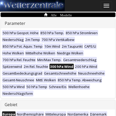
Toggle
naviga
Alle Modelle
Parameter
500 hPa Geopot. Höhe
850 hPa Temp.
850 hPa Stromlinien
Niederschlag
2m Temp
700 hPa Vertikalbew
850 hPa Pot. Äquiv. Temp
10m Wind
2m Taupunkt
CAPE/LI
Hohe Wolken
Mittelhohe Wolken
Niedrige Wolken
700 hPa Rel. Feuchte
Min/Max Temp.
Gesamtniederschlag
Spitzenwind
2m Rel. feuchte
300 hPa Wind
200 hPa Wind
Gesamtbedeckungsgrad
Gesamtschneehöhe
Neuschneehöhe
Gesamt-Neuschnee
Mittl. Wolken
850 hPa Temp. Abweichung
500 hPa Wind
50 hPa Temp
Schnee/Eis
Wellenhoehe
Niederschlagsform
Gebiet
Europa
Nordhemisphäre
Mitteleuropa
Nordamerika
Dänemark