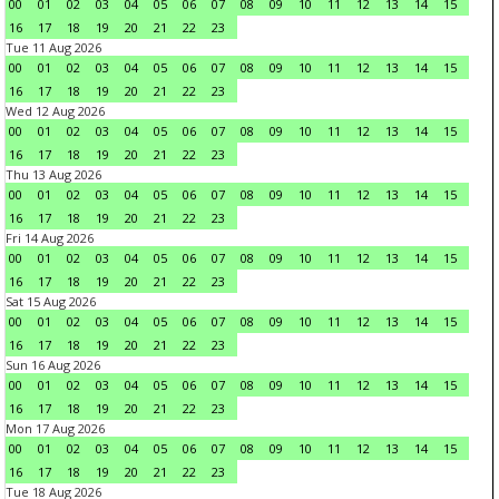
00
01
02
03
04
05
06
07
08
09
10
11
12
13
14
15
16
17
18
19
20
21
22
23
Tue 11 Aug 2026
00
01
02
03
04
05
06
07
08
09
10
11
12
13
14
15
16
17
18
19
20
21
22
23
Wed 12 Aug 2026
00
01
02
03
04
05
06
07
08
09
10
11
12
13
14
15
16
17
18
19
20
21
22
23
Thu 13 Aug 2026
00
01
02
03
04
05
06
07
08
09
10
11
12
13
14
15
16
17
18
19
20
21
22
23
Fri 14 Aug 2026
00
01
02
03
04
05
06
07
08
09
10
11
12
13
14
15
16
17
18
19
20
21
22
23
Sat 15 Aug 2026
00
01
02
03
04
05
06
07
08
09
10
11
12
13
14
15
16
17
18
19
20
21
22
23
Sun 16 Aug 2026
00
01
02
03
04
05
06
07
08
09
10
11
12
13
14
15
16
17
18
19
20
21
22
23
Mon 17 Aug 2026
00
01
02
03
04
05
06
07
08
09
10
11
12
13
14
15
16
17
18
19
20
21
22
23
Tue 18 Aug 2026