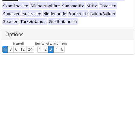
Skandinavien
Südhemisphäre
Südamerika
Afrika
Ostasien
Südasien
Australien
Niederlande
Frankreich
Italien/Balkan
Spanien
Türkei/Nahost
Großbritannien
Options
Intervall
Number of panels in row
1
3
6
12
24
1
2
3
4
6