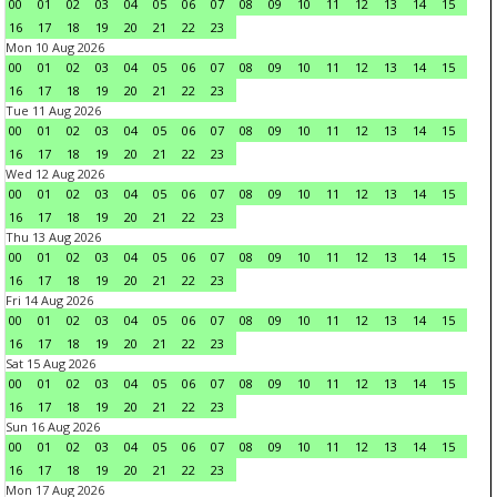
00
01
02
03
04
05
06
07
08
09
10
11
12
13
14
15
16
17
18
19
20
21
22
23
Mon 10 Aug 2026
00
01
02
03
04
05
06
07
08
09
10
11
12
13
14
15
16
17
18
19
20
21
22
23
Tue 11 Aug 2026
00
01
02
03
04
05
06
07
08
09
10
11
12
13
14
15
16
17
18
19
20
21
22
23
Wed 12 Aug 2026
00
01
02
03
04
05
06
07
08
09
10
11
12
13
14
15
16
17
18
19
20
21
22
23
Thu 13 Aug 2026
00
01
02
03
04
05
06
07
08
09
10
11
12
13
14
15
16
17
18
19
20
21
22
23
Fri 14 Aug 2026
00
01
02
03
04
05
06
07
08
09
10
11
12
13
14
15
16
17
18
19
20
21
22
23
Sat 15 Aug 2026
00
01
02
03
04
05
06
07
08
09
10
11
12
13
14
15
16
17
18
19
20
21
22
23
Sun 16 Aug 2026
00
01
02
03
04
05
06
07
08
09
10
11
12
13
14
15
16
17
18
19
20
21
22
23
Mon 17 Aug 2026