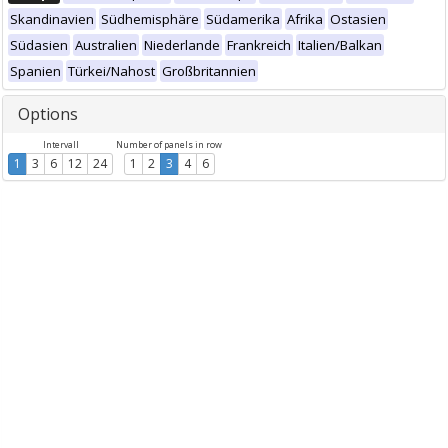
Skandinavien
Südhemisphäre
Südamerika
Afrika
Ostasien
Südasien
Australien
Niederlande
Frankreich
Italien/Balkan
Spanien
Türkei/Nahost
Großbritannien
Options
Intervall
Number of panels in row
1
3
6
12
24
1
2
3
4
6