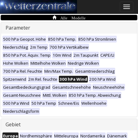
Toggle
naviga
Alle Modelle
Parameter
500 hPa Geopot. Höhe
850 hPa Temp.
850 hPa Stromlinien
Niederschlag
2m Temp
700 hPa Vertikalbew
850 hPa Pot. Äquiv. Temp
10m Wind
2m Taupunkt
CAPE/LI
Hohe Wolken
Mittelhohe Wolken
Niedrige Wolken
700 hPa Rel. Feuchte
Min/Max Temp.
Gesamtniederschlag
Spitzenwind
2m Rel. feuchte
300 hPa Wind
200 hPa Wind
Gesamtbedeckungsgrad
Gesamtschneehöhe
Neuschneehöhe
Gesamt-Neuschnee
Mittl. Wolken
850 hPa Temp. Abweichung
500 hPa Wind
50 hPa Temp
Schnee/Eis
Wellenhoehe
Niederschlagsform
Gebiet
Europa
Nordhemisphäre
Mitteleuropa
Nordamerika
Dänemark