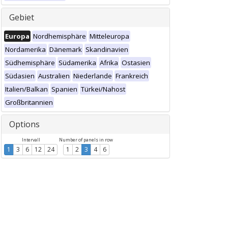
Gebiet
Europa
Nordhemisphäre
Mitteleuropa
Nordamerika
Dänemark
Skandinavien
Südhemisphäre
Südamerika
Afrika
Ostasien
Südasien
Australien
Niederlande
Frankreich
Italien/Balkan
Spanien
Türkei/Nahost
Großbritannien
Options
Intervall
Number of panels in row
1
3
6
12
24
1
2
3
4
6