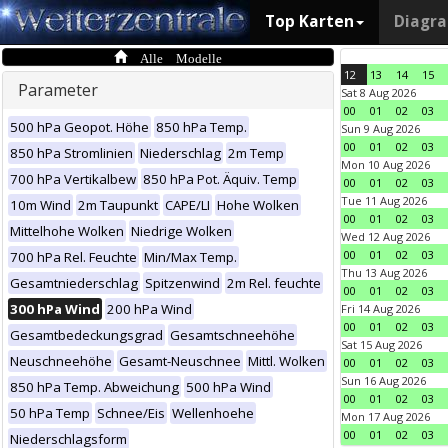
Top Karten
Diagr
Alle Modelle
12
13
14
15
Parameter
Sat 8 Aug 2026
00
01
02
03
500 hPa Geopot. Höhe
850 hPa Temp.
Sun 9 Aug 2026
00
01
02
03
850 hPa Stromlinien
Niederschlag
2m Temp
Mon 10 Aug 2026
700 hPa Vertikalbew
850 hPa Pot. Äquiv. Temp
00
01
02
03
Tue 11 Aug 2026
10m Wind
2m Taupunkt
CAPE/LI
Hohe Wolken
00
01
02
03
Mittelhohe Wolken
Niedrige Wolken
Wed 12 Aug 2026
00
01
02
03
700 hPa Rel. Feuchte
Min/Max Temp.
Thu 13 Aug 2026
Gesamtniederschlag
Spitzenwind
2m Rel. feuchte
00
01
02
03
300 hPa Wind
200 hPa Wind
Fri 14 Aug 2026
00
01
02
03
Gesamtbedeckungsgrad
Gesamtschneehöhe
Sat 15 Aug 2026
Neuschneehöhe
Gesamt-Neuschnee
Mittl. Wolken
00
01
02
03
Sun 16 Aug 2026
850 hPa Temp. Abweichung
500 hPa Wind
00
01
02
03
50 hPa Temp
Schnee/Eis
Wellenhoehe
Mon 17 Aug 2026
00
01
02
03
Niederschlagsform