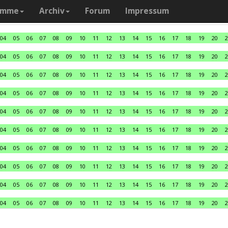
amme
Archiv
Forum
Impressum
04
05
06
07
08
09
10
11
12
13
14
15
16
17
18
19
20
2
04
05
06
07
08
09
10
11
12
13
14
15
16
17
18
19
20
2
04
05
06
07
08
09
10
11
12
13
14
15
16
17
18
19
20
2
04
05
06
07
08
09
10
11
12
13
14
15
16
17
18
19
20
2
04
05
06
07
08
09
10
11
12
13
14
15
16
17
18
19
20
2
04
05
06
07
08
09
10
11
12
13
14
15
16
17
18
19
20
2
04
05
06
07
08
09
10
11
12
13
14
15
16
17
18
19
20
2
04
05
06
07
08
09
10
11
12
13
14
15
16
17
18
19
20
2
04
05
06
07
08
09
10
11
12
13
14
15
16
17
18
19
20
2
04
05
06
07
08
09
10
11
12
13
14
15
16
17
18
19
20
2