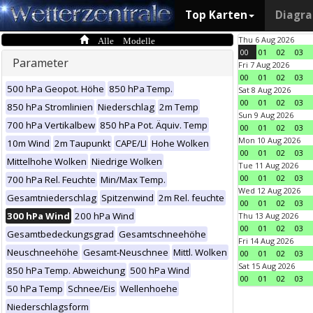
Top Karten
Diagr
Alle Modelle
Thu 6 Aug 2026
00
01
02
03
Parameter
Fri 7 Aug 2026
00
01
02
03
500 hPa Geopot. Höhe
850 hPa Temp.
Sat 8 Aug 2026
00
01
02
03
850 hPa Stromlinien
Niederschlag
2m Temp
Sun 9 Aug 2026
700 hPa Vertikalbew
850 hPa Pot. Äquiv. Temp
00
01
02
03
Mon 10 Aug 2026
10m Wind
2m Taupunkt
CAPE/LI
Hohe Wolken
00
01
02
03
Mittelhohe Wolken
Niedrige Wolken
Tue 11 Aug 2026
00
01
02
03
700 hPa Rel. Feuchte
Min/Max Temp.
Wed 12 Aug 2026
Gesamtniederschlag
Spitzenwind
2m Rel. feuchte
00
01
02
03
300 hPa Wind
200 hPa Wind
Thu 13 Aug 2026
00
01
02
03
Gesamtbedeckungsgrad
Gesamtschneehöhe
Fri 14 Aug 2026
Neuschneehöhe
Gesamt-Neuschnee
Mittl. Wolken
00
01
02
03
Sat 15 Aug 2026
850 hPa Temp. Abweichung
500 hPa Wind
00
01
02
03
50 hPa Temp
Schnee/Eis
Wellenhoehe
Niederschlagsform