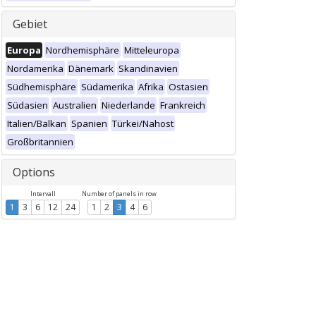
Gebiet
Europa
Nordhemisphäre
Mitteleuropa
Nordamerika
Dänemark
Skandinavien
Südhemisphäre
Südamerika
Afrika
Ostasien
Südasien
Australien
Niederlande
Frankreich
Italien/Balkan
Spanien
Türkei/Nahost
Großbritannien
Options
Intervall
Number of panels in row
1
3
6
12
24
1
2
3
4
6