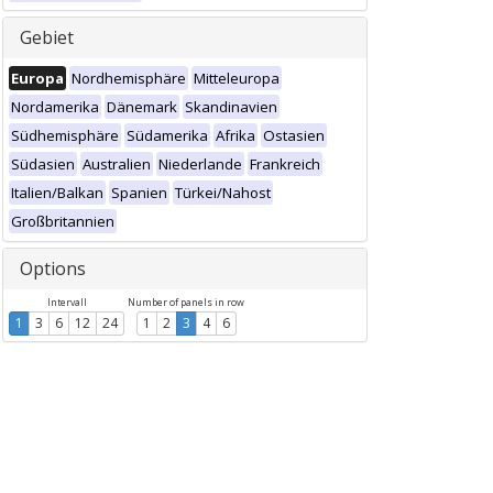
Gebiet
Europa
Nordhemisphäre
Mitteleuropa
Nordamerika
Dänemark
Skandinavien
Südhemisphäre
Südamerika
Afrika
Ostasien
Südasien
Australien
Niederlande
Frankreich
Italien/Balkan
Spanien
Türkei/Nahost
Großbritannien
Options
Intervall
Number of panels in row
1
3
6
12
24
1
2
3
4
6