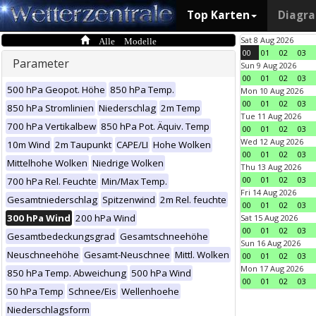
Top Karten
Diagr
Alle Modelle
Sat 8 Aug 2026
00
01
02
03
Parameter
Sun 9 Aug 2026
00
01
02
03
500 hPa Geopot. Höhe
850 hPa Temp.
Mon 10 Aug 2026
00
01
02
03
850 hPa Stromlinien
Niederschlag
2m Temp
Tue 11 Aug 2026
700 hPa Vertikalbew
850 hPa Pot. Äquiv. Temp
00
01
02
03
Wed 12 Aug 2026
10m Wind
2m Taupunkt
CAPE/LI
Hohe Wolken
00
01
02
03
Mittelhohe Wolken
Niedrige Wolken
Thu 13 Aug 2026
00
01
02
03
700 hPa Rel. Feuchte
Min/Max Temp.
Fri 14 Aug 2026
Gesamtniederschlag
Spitzenwind
2m Rel. feuchte
00
01
02
03
300 hPa Wind
200 hPa Wind
Sat 15 Aug 2026
00
01
02
03
Gesamtbedeckungsgrad
Gesamtschneehöhe
Sun 16 Aug 2026
Neuschneehöhe
Gesamt-Neuschnee
Mittl. Wolken
00
01
02
03
Mon 17 Aug 2026
850 hPa Temp. Abweichung
500 hPa Wind
00
01
02
03
50 hPa Temp
Schnee/Eis
Wellenhoehe
Niederschlagsform