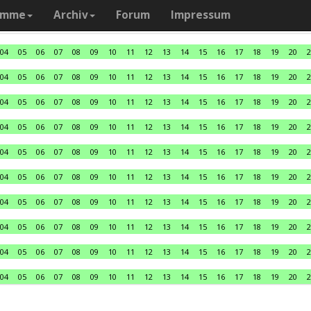
amme
Archiv
Forum
Impressum
04
05
06
07
08
09
10
11
12
13
14
15
16
17
18
19
20
2
04
05
06
07
08
09
10
11
12
13
14
15
16
17
18
19
20
2
04
05
06
07
08
09
10
11
12
13
14
15
16
17
18
19
20
2
04
05
06
07
08
09
10
11
12
13
14
15
16
17
18
19
20
2
04
05
06
07
08
09
10
11
12
13
14
15
16
17
18
19
20
2
04
05
06
07
08
09
10
11
12
13
14
15
16
17
18
19
20
2
04
05
06
07
08
09
10
11
12
13
14
15
16
17
18
19
20
2
04
05
06
07
08
09
10
11
12
13
14
15
16
17
18
19
20
2
04
05
06
07
08
09
10
11
12
13
14
15
16
17
18
19
20
2
04
05
06
07
08
09
10
11
12
13
14
15
16
17
18
19
20
2