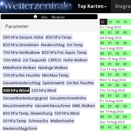
Top Karten
Diagr
Alle Modelle
12
13
14
15
Parameter
Fri 7 Aug 2026
00
01
02
03
500 hPa Geopot. Höhe
850 hPa Temp.
Sat 8 Aug 2026
00
01
02
03
850 hPa Stromlinien
Niederschlag
2m Temp
Sun 9 Aug 2026
700 hPa Vertikalbew
850 hPa Pot. Äquiv. Temp
00
01
02
03
Mon 10 Aug 2026
10m Wind
2m Taupunkt
CAPE/LI
Hohe Wolken
00
01
02
03
Mittelhohe Wolken
Niedrige Wolken
Tue 11 Aug 2026
00
01
02
03
700 hPa Rel. Feuchte
Min/Max Temp.
Wed 12 Aug 2026
Gesamtniederschlag
Spitzenwind
2m Rel. feuchte
00
01
02
03
300 hPa Wind
200 hPa Wind
Thu 13 Aug 2026
00
01
02
03
Gesamtbedeckungsgrad
Gesamtschneehöhe
Fri 14 Aug 2026
Neuschneehöhe
Gesamt-Neuschnee
Mittl. Wolken
00
01
02
03
Sat 15 Aug 2026
850 hPa Temp. Abweichung
500 hPa Wind
00
01
02
03
50 hPa Temp
Schnee/Eis
Wellenhoehe
Sun 16 Aug 2026
00
01
02
03
Niederschlagsform