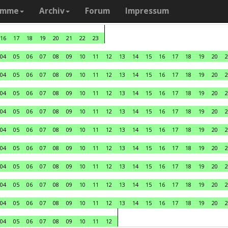
amme
Archiv
Forum
Impressum
16
17
18
19
20
21
22
23
04
05
06
07
08
09
10
11
12
13
14
15
16
17
18
19
20
2
04
05
06
07
08
09
10
11
12
13
14
15
16
17
18
19
20
2
04
05
06
07
08
09
10
11
12
13
14
15
16
17
18
19
20
2
04
05
06
07
08
09
10
11
12
13
14
15
16
17
18
19
20
2
04
05
06
07
08
09
10
11
12
13
14
15
16
17
18
19
20
2
04
05
06
07
08
09
10
11
12
13
14
15
16
17
18
19
20
2
04
05
06
07
08
09
10
11
12
13
14
15
16
17
18
19
20
2
04
05
06
07
08
09
10
11
12
13
14
15
16
17
18
19
20
2
04
05
06
07
08
09
10
11
12
13
14
15
16
17
18
19
20
2
04
05
06
07
08
09
10
11
12