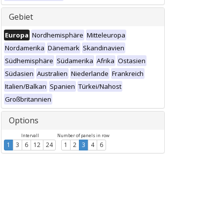
Gebiet
Europa
Nordhemisphäre
Mitteleuropa
Nordamerika
Dänemark
Skandinavien
Südhemisphäre
Südamerika
Afrika
Ostasien
Südasien
Australien
Niederlande
Frankreich
Italien/Balkan
Spanien
Türkei/Nahost
Großbritannien
Options
Intervall
Number of panels in row
1
3
6
12
24
1
2
3
4
6