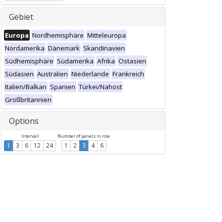
Gebiet
Europa
Nordhemisphäre
Mitteleuropa
Nordamerika
Dänemark
Skandinavien
Südhemisphäre
Südamerika
Afrika
Ostasien
Südasien
Australien
Niederlande
Frankreich
Italien/Balkan
Spanien
Türkei/Nahost
Großbritannien
Options
Intervall
Number of panels in row
1
3
6
12
24
1
2
3
4
6