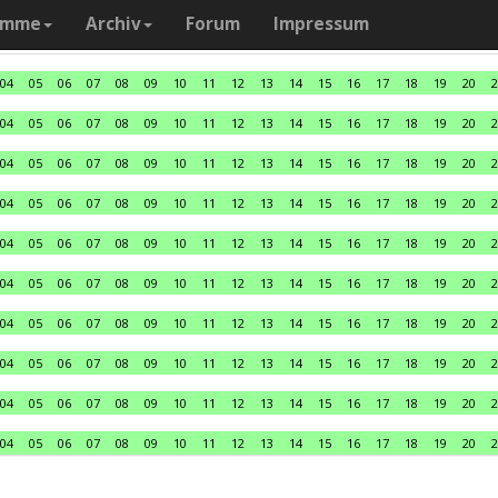
amme
Archiv
Forum
Impressum
04
05
06
07
08
09
10
11
12
13
14
15
16
17
18
19
20
2
04
05
06
07
08
09
10
11
12
13
14
15
16
17
18
19
20
2
04
05
06
07
08
09
10
11
12
13
14
15
16
17
18
19
20
2
04
05
06
07
08
09
10
11
12
13
14
15
16
17
18
19
20
2
04
05
06
07
08
09
10
11
12
13
14
15
16
17
18
19
20
2
04
05
06
07
08
09
10
11
12
13
14
15
16
17
18
19
20
2
04
05
06
07
08
09
10
11
12
13
14
15
16
17
18
19
20
2
04
05
06
07
08
09
10
11
12
13
14
15
16
17
18
19
20
2
04
05
06
07
08
09
10
11
12
13
14
15
16
17
18
19
20
2
04
05
06
07
08
09
10
11
12
13
14
15
16
17
18
19
20
2