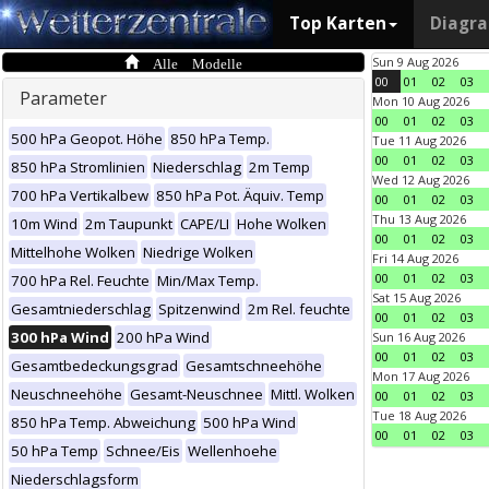
Top Karten
Diagr
Alle Modelle
Sun 9 Aug 2026
00
01
02
03
Parameter
Mon 10 Aug 2026
00
01
02
03
500 hPa Geopot. Höhe
850 hPa Temp.
Tue 11 Aug 2026
00
01
02
03
850 hPa Stromlinien
Niederschlag
2m Temp
Wed 12 Aug 2026
700 hPa Vertikalbew
850 hPa Pot. Äquiv. Temp
00
01
02
03
Thu 13 Aug 2026
10m Wind
2m Taupunkt
CAPE/LI
Hohe Wolken
00
01
02
03
Mittelhohe Wolken
Niedrige Wolken
Fri 14 Aug 2026
00
01
02
03
700 hPa Rel. Feuchte
Min/Max Temp.
Sat 15 Aug 2026
Gesamtniederschlag
Spitzenwind
2m Rel. feuchte
00
01
02
03
300 hPa Wind
200 hPa Wind
Sun 16 Aug 2026
00
01
02
03
Gesamtbedeckungsgrad
Gesamtschneehöhe
Mon 17 Aug 2026
Neuschneehöhe
Gesamt-Neuschnee
Mittl. Wolken
00
01
02
03
Tue 18 Aug 2026
850 hPa Temp. Abweichung
500 hPa Wind
00
01
02
03
50 hPa Temp
Schnee/Eis
Wellenhoehe
Niederschlagsform