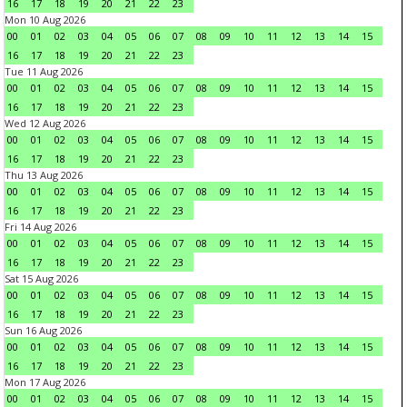
16
17
18
19
20
21
22
23
Mon 10 Aug 2026
00
01
02
03
04
05
06
07
08
09
10
11
12
13
14
15
16
17
18
19
20
21
22
23
Tue 11 Aug 2026
00
01
02
03
04
05
06
07
08
09
10
11
12
13
14
15
16
17
18
19
20
21
22
23
Wed 12 Aug 2026
00
01
02
03
04
05
06
07
08
09
10
11
12
13
14
15
16
17
18
19
20
21
22
23
Thu 13 Aug 2026
00
01
02
03
04
05
06
07
08
09
10
11
12
13
14
15
16
17
18
19
20
21
22
23
Fri 14 Aug 2026
00
01
02
03
04
05
06
07
08
09
10
11
12
13
14
15
16
17
18
19
20
21
22
23
Sat 15 Aug 2026
00
01
02
03
04
05
06
07
08
09
10
11
12
13
14
15
16
17
18
19
20
21
22
23
Sun 16 Aug 2026
00
01
02
03
04
05
06
07
08
09
10
11
12
13
14
15
16
17
18
19
20
21
22
23
Mon 17 Aug 2026
00
01
02
03
04
05
06
07
08
09
10
11
12
13
14
15