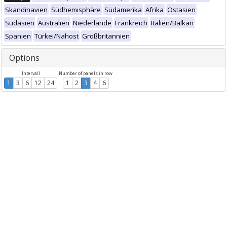
Skandinavien
Südhemisphäre
Südamerika
Afrika
Ostasien
Südasien
Australien
Niederlande
Frankreich
Italien/Balkan
Spanien
Türkei/Nahost
Großbritannien
Options
Intervall
Number of panels in row
1
3
6
12
24
1
2
3
4
6