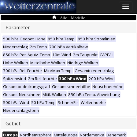
Toggle
naviga
Alle Modelle
Parameter
500 hPa Geopot. Höhe
850 hPa Temp.
850 hPa Stromlinien
Niederschlag
2m Temp
700 hPa Vertikalbew
850 hPa Pot. Äquiv. Temp
10m Wind
2m Taupunkt
CAPE/LI
Hohe Wolken
Mittelhohe Wolken
Niedrige Wolken
700 hPa Rel. Feuchte
Min/Max Temp.
Gesamtniederschlag
Spitzenwind
2m Rel. feuchte
300 hPa Wind
200 hPa Wind
Gesamtbedeckungsgrad
Gesamtschneehöhe
Neuschneehöhe
Gesamt-Neuschnee
Mittl. Wolken
850 hPa Temp. Abweichung
500 hPa Wind
50 hPa Temp
Schnee/Eis
Wellenhoehe
Niederschlagsform
Gebiet
Europa
Nordhemisphäre
Mitteleuropa
Nordamerika
Dänemark