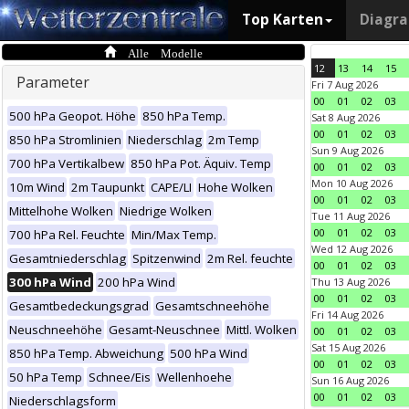
Top Karten
Diagr
Alle Modelle
12
13
14
15
Parameter
Fri 7 Aug 2026
00
01
02
03
500 hPa Geopot. Höhe
850 hPa Temp.
Sat 8 Aug 2026
00
01
02
03
850 hPa Stromlinien
Niederschlag
2m Temp
Sun 9 Aug 2026
700 hPa Vertikalbew
850 hPa Pot. Äquiv. Temp
00
01
02
03
Mon 10 Aug 2026
10m Wind
2m Taupunkt
CAPE/LI
Hohe Wolken
00
01
02
03
Mittelhohe Wolken
Niedrige Wolken
Tue 11 Aug 2026
00
01
02
03
700 hPa Rel. Feuchte
Min/Max Temp.
Wed 12 Aug 2026
Gesamtniederschlag
Spitzenwind
2m Rel. feuchte
00
01
02
03
300 hPa Wind
200 hPa Wind
Thu 13 Aug 2026
00
01
02
03
Gesamtbedeckungsgrad
Gesamtschneehöhe
Fri 14 Aug 2026
Neuschneehöhe
Gesamt-Neuschnee
Mittl. Wolken
00
01
02
03
Sat 15 Aug 2026
850 hPa Temp. Abweichung
500 hPa Wind
00
01
02
03
50 hPa Temp
Schnee/Eis
Wellenhoehe
Sun 16 Aug 2026
00
01
02
03
Niederschlagsform