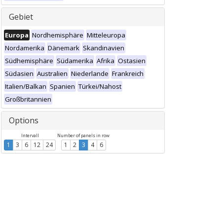
Gebiet
Europa
Nordhemisphäre
Mitteleuropa
Nordamerika
Dänemark
Skandinavien
Südhemisphäre
Südamerika
Afrika
Ostasien
Südasien
Australien
Niederlande
Frankreich
Italien/Balkan
Spanien
Türkei/Nahost
Großbritannien
Options
Intervall
Number of panels in row
1
3
6
12
24
1
2
3
4
6