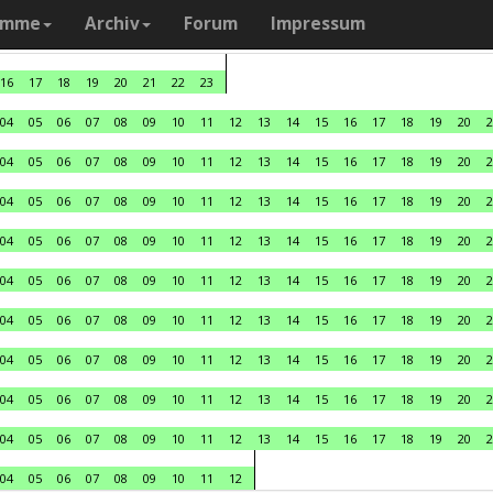
amme
Archiv
Forum
Impressum
16
17
18
19
20
21
22
23
04
05
06
07
08
09
10
11
12
13
14
15
16
17
18
19
20
2
04
05
06
07
08
09
10
11
12
13
14
15
16
17
18
19
20
2
04
05
06
07
08
09
10
11
12
13
14
15
16
17
18
19
20
2
04
05
06
07
08
09
10
11
12
13
14
15
16
17
18
19
20
2
04
05
06
07
08
09
10
11
12
13
14
15
16
17
18
19
20
2
04
05
06
07
08
09
10
11
12
13
14
15
16
17
18
19
20
2
04
05
06
07
08
09
10
11
12
13
14
15
16
17
18
19
20
2
04
05
06
07
08
09
10
11
12
13
14
15
16
17
18
19
20
2
04
05
06
07
08
09
10
11
12
13
14
15
16
17
18
19
20
2
04
05
06
07
08
09
10
11
12