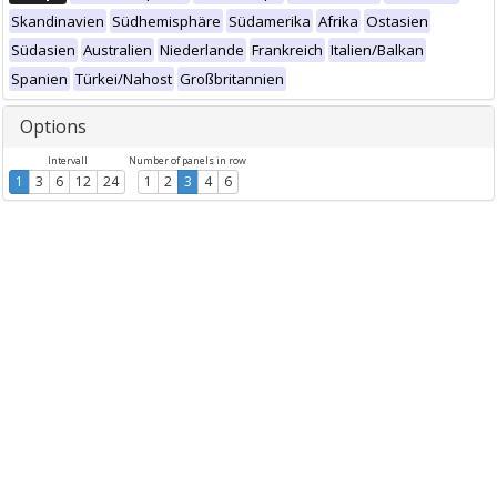
Skandinavien
Südhemisphäre
Südamerika
Afrika
Ostasien
Südasien
Australien
Niederlande
Frankreich
Italien/Balkan
Spanien
Türkei/Nahost
Großbritannien
Options
Intervall
Number of panels in row
1
3
6
12
24
1
2
3
4
6