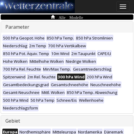
Toggle
naviga
Alle Modelle
Parameter
500 hPa Geopot. Höhe
850 hPa Temp.
850 hPa Stromlinien
Niederschlag
2m Temp
700 hPa Vertikalbew
850 hPa Pot. Äquiv. Temp
10m Wind
2m Taupunkt
CAPE/LI
Hohe Wolken
Mittelhohe Wolken
Niedrige Wolken
700 hPa Rel. Feuchte
Min/Max Temp.
Gesamtniederschlag
Spitzenwind
2m Rel. feuchte
300 hPa Wind
200 hPa Wind
Gesamtbedeckungsgrad
Gesamtschneehöhe
Neuschneehöhe
Gesamt-Neuschnee
Mittl. Wolken
850 hPa Temp. Abweichung
500 hPa Wind
50 hPa Temp
Schnee/Eis
Wellenhoehe
Niederschlagsform
Gebiet
Europa
Nordhemisphäre
Mitteleuropa
Nordamerika
Dänemark