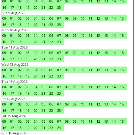
00
01
02
03
04
05
06
07
08
09
10
11
12
13
14
15
16
17
18
19
20
21
22
23
Sun 9 Aug 2026
00
01
02
03
04
05
06
07
08
09
10
11
12
13
14
15
16
17
18
19
20
21
22
23
Mon 10 Aug 2026
00
01
02
03
04
05
06
07
08
09
10
11
12
13
14
15
16
17
18
19
20
21
22
23
Tue 11 Aug 2026
00
01
02
03
04
05
06
07
08
09
10
11
12
13
14
15
16
17
18
19
20
21
22
23
Wed 12 Aug 2026
00
01
02
03
04
05
06
07
08
09
10
11
12
13
14
15
16
17
18
19
20
21
22
23
Thu 13 Aug 2026
00
01
02
03
04
05
06
07
08
09
10
11
12
13
14
15
16
17
18
19
20
21
22
23
Fri 14 Aug 2026
00
01
02
03
04
05
06
07
08
09
10
11
12
13
14
15
16
17
18
19
20
21
22
23
Sat 15 Aug 2026
00
01
02
03
04
05
06
07
08
09
10
11
12
13
14
15
16
17
18
19
20
21
22
23
Sun 16 Aug 2026