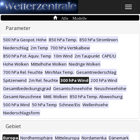
Toggle
naviga
Alle Modelle
Parameter
500 hPa Geopot. Höhe
850 hPa Temp.
850 hPa Stromlinien
Niederschlag
2m Temp
700 hPa Vertikalbew
850 hPa Pot. Äquiv. Temp
10m Wind
2m Taupunkt
CAPE/LI
Hohe Wolken
Mittelhohe Wolken
Niedrige Wolken
700 hPa Rel. Feuchte
Min/Max Temp.
Gesamtniederschlag
Spitzenwind
2m Rel. feuchte
300 hPa Wind
200 hPa Wind
Gesamtbedeckungsgrad
Gesamtschneehöhe
Neuschneehöhe
Gesamt-Neuschnee
Mittl. Wolken
850 hPa Temp. Abweichung
500 hPa Wind
50 hPa Temp
Schnee/Eis
Wellenhoehe
Niederschlagsform
Gebiet
Europa
Nordhemisphäre
Mitteleuropa
Nordamerika
Dänemark