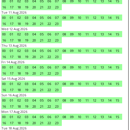
00
01
02
03
04
05
06
07
08
09
10
11
12
13
14
15
16
17
18
19
20
21
22
23
Tue 11 Aug 2026
00
01
02
03
04
05
06
07
08
09
10
11
12
13
14
15
16
17
18
19
20
21
22
23
Wed 12 Aug 2026
00
01
02
03
04
05
06
07
08
09
10
11
12
13
14
15
16
17
18
19
20
21
22
23
Thu 13 Aug 2026
00
01
02
03
04
05
06
07
08
09
10
11
12
13
14
15
16
17
18
19
20
21
22
23
Fri 14 Aug 2026
00
01
02
03
04
05
06
07
08
09
10
11
12
13
14
15
16
17
18
19
20
21
22
23
Sat 15 Aug 2026
00
01
02
03
04
05
06
07
08
09
10
11
12
13
14
15
16
17
18
19
20
21
22
23
Sun 16 Aug 2026
00
01
02
03
04
05
06
07
08
09
10
11
12
13
14
15
16
17
18
19
20
21
22
23
Mon 17 Aug 2026
00
01
02
03
04
05
06
07
08
09
10
11
12
13
14
15
16
17
18
19
20
21
22
23
Tue 18 Aug 2026