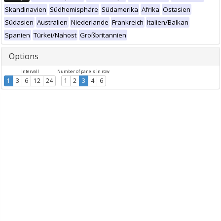
Skandinavien
Südhemisphäre
Südamerika
Afrika
Ostasien
Südasien
Australien
Niederlande
Frankreich
Italien/Balkan
Spanien
Türkei/Nahost
Großbritannien
Options
Intervall
Number of panels in row
1
3
6
12
24
1
2
3
4
6