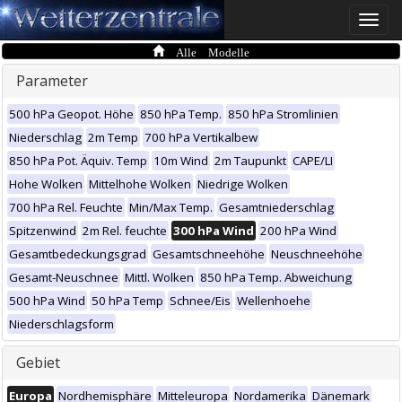
Toggle
naviga
Alle Modelle
Parameter
500 hPa Geopot. Höhe
850 hPa Temp.
850 hPa Stromlinien
Niederschlag
2m Temp
700 hPa Vertikalbew
850 hPa Pot. Äquiv. Temp
10m Wind
2m Taupunkt
CAPE/LI
Hohe Wolken
Mittelhohe Wolken
Niedrige Wolken
700 hPa Rel. Feuchte
Min/Max Temp.
Gesamtniederschlag
Spitzenwind
2m Rel. feuchte
300 hPa Wind
200 hPa Wind
Gesamtbedeckungsgrad
Gesamtschneehöhe
Neuschneehöhe
Gesamt-Neuschnee
Mittl. Wolken
850 hPa Temp. Abweichung
500 hPa Wind
50 hPa Temp
Schnee/Eis
Wellenhoehe
Niederschlagsform
Gebiet
Europa
Nordhemisphäre
Mitteleuropa
Nordamerika
Dänemark