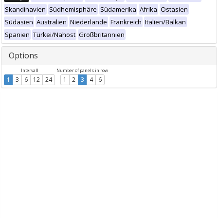
Skandinavien
Südhemisphäre
Südamerika
Afrika
Ostasien
Südasien
Australien
Niederlande
Frankreich
Italien/Balkan
Spanien
Türkei/Nahost
Großbritannien
Options
Intervall
Number of panels in row
1
3
6
12
24
1
2
3
4
6