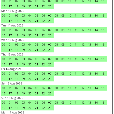
00
01
02
03
04
05
06
07
08
09
10
11
12
13
14
15
16
17
18
19
20
21
22
23
Mon 10 Aug 2026
00
01
02
03
04
05
06
07
08
09
10
11
12
13
14
15
16
17
18
19
20
21
22
23
Tue 11 Aug 2026
00
01
02
03
04
05
06
07
08
09
10
11
12
13
14
15
16
17
18
19
20
21
22
23
Wed 12 Aug 2026
00
01
02
03
04
05
06
07
08
09
10
11
12
13
14
15
16
17
18
19
20
21
22
23
Thu 13 Aug 2026
00
01
02
03
04
05
06
07
08
09
10
11
12
13
14
15
16
17
18
19
20
21
22
23
Fri 14 Aug 2026
00
01
02
03
04
05
06
07
08
09
10
11
12
13
14
15
16
17
18
19
20
21
22
23
Sat 15 Aug 2026
00
01
02
03
04
05
06
07
08
09
10
11
12
13
14
15
16
17
18
19
20
21
22
23
Sun 16 Aug 2026
00
01
02
03
04
05
06
07
08
09
10
11
12
13
14
15
16
17
18
19
20
21
22
23
Mon 17 Aug 2026