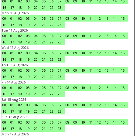
00
01
02
03
04
05
06
07
08
09
10
11
12
13
14
15
16
17
18
19
20
21
22
23
Mon 10 Aug 2026
00
01
02
03
04
05
06
07
08
09
10
11
12
13
14
15
16
17
18
19
20
21
22
23
Tue 11 Aug 2026
00
01
02
03
04
05
06
07
08
09
10
11
12
13
14
15
16
17
18
19
20
21
22
23
Wed 12 Aug 2026
00
01
02
03
04
05
06
07
08
09
10
11
12
13
14
15
16
17
18
19
20
21
22
23
Thu 13 Aug 2026
00
01
02
03
04
05
06
07
08
09
10
11
12
13
14
15
16
17
18
19
20
21
22
23
Fri 14 Aug 2026
00
01
02
03
04
05
06
07
08
09
10
11
12
13
14
15
16
17
18
19
20
21
22
23
Sat 15 Aug 2026
00
01
02
03
04
05
06
07
08
09
10
11
12
13
14
15
16
17
18
19
20
21
22
23
Sun 16 Aug 2026
00
01
02
03
04
05
06
07
08
09
10
11
12
13
14
15
16
17
18
19
20
21
22
23
Mon 17 Aug 2026