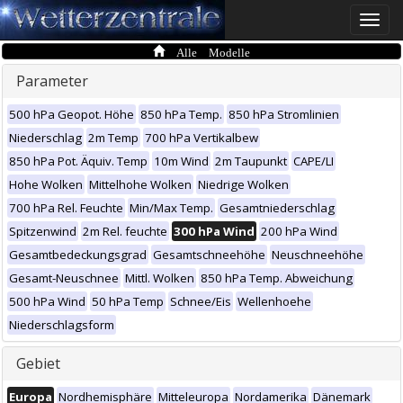
Toggle
naviga
Alle Modelle
Parameter
500 hPa Geopot. Höhe
850 hPa Temp.
850 hPa Stromlinien
Niederschlag
2m Temp
700 hPa Vertikalbew
850 hPa Pot. Äquiv. Temp
10m Wind
2m Taupunkt
CAPE/LI
Hohe Wolken
Mittelhohe Wolken
Niedrige Wolken
700 hPa Rel. Feuchte
Min/Max Temp.
Gesamtniederschlag
Spitzenwind
2m Rel. feuchte
300 hPa Wind
200 hPa Wind
Gesamtbedeckungsgrad
Gesamtschneehöhe
Neuschneehöhe
Gesamt-Neuschnee
Mittl. Wolken
850 hPa Temp. Abweichung
500 hPa Wind
50 hPa Temp
Schnee/Eis
Wellenhoehe
Niederschlagsform
Gebiet
Europa
Nordhemisphäre
Mitteleuropa
Nordamerika
Dänemark