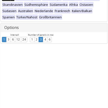
Skandinavien
Südhemisphäre
Südamerika
Afrika
Ostasien
Südasien
Australien
Niederlande
Frankreich
Italien/Balkan
Spanien
Türkei/Nahost
Großbritannien
Options
Intervall
Number of panels in row
1
3
6
12
24
1
2
3
4
6