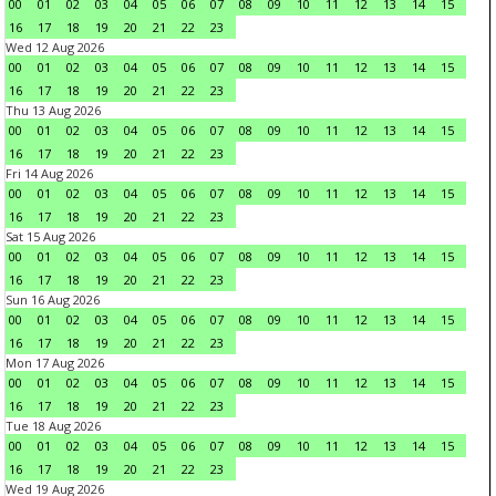
00
01
02
03
04
05
06
07
08
09
10
11
12
13
14
15
16
17
18
19
20
21
22
23
Wed 12 Aug 2026
00
01
02
03
04
05
06
07
08
09
10
11
12
13
14
15
16
17
18
19
20
21
22
23
Thu 13 Aug 2026
00
01
02
03
04
05
06
07
08
09
10
11
12
13
14
15
16
17
18
19
20
21
22
23
Fri 14 Aug 2026
00
01
02
03
04
05
06
07
08
09
10
11
12
13
14
15
16
17
18
19
20
21
22
23
Sat 15 Aug 2026
00
01
02
03
04
05
06
07
08
09
10
11
12
13
14
15
16
17
18
19
20
21
22
23
Sun 16 Aug 2026
00
01
02
03
04
05
06
07
08
09
10
11
12
13
14
15
16
17
18
19
20
21
22
23
Mon 17 Aug 2026
00
01
02
03
04
05
06
07
08
09
10
11
12
13
14
15
16
17
18
19
20
21
22
23
Tue 18 Aug 2026
00
01
02
03
04
05
06
07
08
09
10
11
12
13
14
15
16
17
18
19
20
21
22
23
Wed 19 Aug 2026