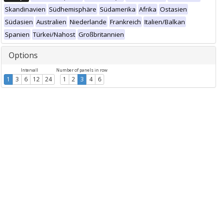
Skandinavien
Südhemisphäre
Südamerika
Afrika
Ostasien
Südasien
Australien
Niederlande
Frankreich
Italien/Balkan
Spanien
Türkei/Nahost
Großbritannien
Options
Intervall
Number of panels in row
1
3
6
12
24
1
2
3
4
6