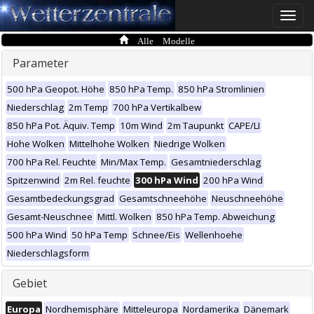
Toggle
naviga
Alle Modelle
Parameter
500 hPa Geopot. Höhe
850 hPa Temp.
850 hPa Stromlinien
Niederschlag
2m Temp
700 hPa Vertikalbew
850 hPa Pot. Äquiv. Temp
10m Wind
2m Taupunkt
CAPE/LI
Hohe Wolken
Mittelhohe Wolken
Niedrige Wolken
700 hPa Rel. Feuchte
Min/Max Temp.
Gesamtniederschlag
Spitzenwind
2m Rel. feuchte
300 hPa Wind
200 hPa Wind
Gesamtbedeckungsgrad
Gesamtschneehöhe
Neuschneehöhe
Gesamt-Neuschnee
Mittl. Wolken
850 hPa Temp. Abweichung
500 hPa Wind
50 hPa Temp
Schnee/Eis
Wellenhoehe
Niederschlagsform
Gebiet
Europa
Nordhemisphäre
Mitteleuropa
Nordamerika
Dänemark